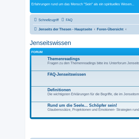
Erfahrungen rund um das Mensch "Sein" als ein spirituelles Wesen...
Schnellzugriff
FAQ
Jenseits der Thesen - Hauptseite
Foren-Übersicht
Jenseitswissen
FORUM
Themenreadings
Fragen zu den Themenreadings bitte ins Unterforum Jenseits
FAQ-Jenseitswissen
Definitionen
Die wichtigsten Erklärungen für die Begriffe, die im Jenseit
Rund um die Seele... Schöpfer sein!
Glaubenssätze, Projektionen und Emotionen- Strategien rund