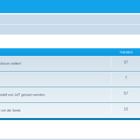
THEMEN
37
forum stellen!
7
57
smodell von JdT genutzt werden.
15
 um die Seele