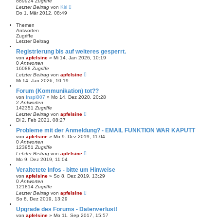
889924
Zugriffe
Letzter Beitrag
von
Kiri
Do 1. Mär 2012, 08:49
Themen
Antworten
Zugriffe
Letzter Beitrag
Registrierung bis auf weiteres gesperrt.
von
apfelsine
» Mi 14. Jan 2026, 10:19
0
Antworten
16088
Zugriffe
Letzter Beitrag
von
apfelsine
Mi 14. Jan 2026, 10:19
Forum (Kommunikation) tot??
von
Inspi007
» Mo 14. Dez 2020, 20:28
2
Antworten
142351
Zugriffe
Letzter Beitrag
von
apfelsine
Di 2. Feb 2021, 08:27
Probleme mit der Anmeldung? - EMAIL FUNKTION WAR KAPUTT
von
apfelsine
» Mo 9. Dez 2019, 11:04
0
Antworten
123951
Zugriffe
Letzter Beitrag
von
apfelsine
Mo 9. Dez 2019, 11:04
Veraltetete Infos - bitte um Hinweise
von
apfelsine
» So 8. Dez 2019, 13:29
0
Antworten
121814
Zugriffe
Letzter Beitrag
von
apfelsine
So 8. Dez 2019, 13:29
Upgrade des Forums - Datenverlust!
von
apfelsine
» Mo 11. Sep 2017, 15:57