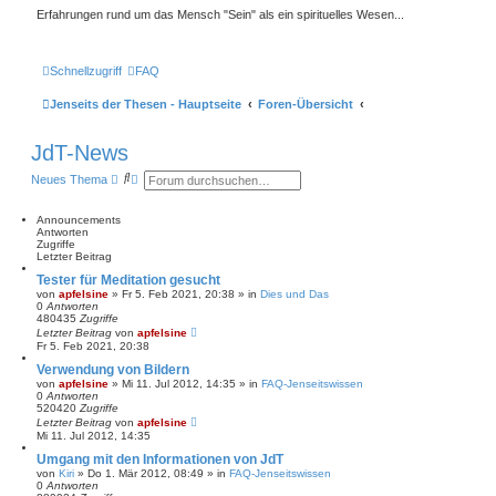
Erfahrungen rund um das Mensch "Sein" als ein spirituelles Wesen...
Schnellzugriff
FAQ
Jenseits der Thesen - Hauptseite
Foren-Übersicht
JdT-News
S
E
Neues Thema
u
r
c
w
h
e
Announcements
e
i
Antworten
t
Zugriffe
e
Letzter Beitrag
r
Tester für Meditation gesucht
t
von
apfelsine
» Fr 5. Feb 2021, 20:38 » in
Dies und Das
e
0
Antworten
S
480435
Zugriffe
u
Letzter Beitrag
von
apfelsine
c
Fr 5. Feb 2021, 20:38
h
e
Verwendung von Bildern
von
apfelsine
» Mi 11. Jul 2012, 14:35 » in
FAQ-Jenseitswissen
0
Antworten
520420
Zugriffe
Letzter Beitrag
von
apfelsine
Mi 11. Jul 2012, 14:35
Umgang mit den Informationen von JdT
von
Kiri
» Do 1. Mär 2012, 08:49 » in
FAQ-Jenseitswissen
0
Antworten