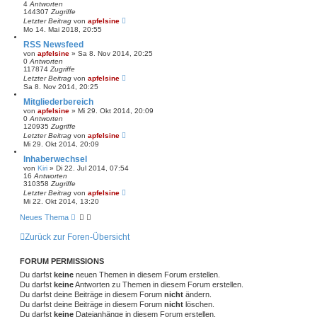
4
Antworten
144307
Zugriffe
Letzter Beitrag
von
apfelsine
Mo 14. Mai 2018, 20:55
RSS Newsfeed
von
apfelsine
» Sa 8. Nov 2014, 20:25
0
Antworten
117874
Zugriffe
Letzter Beitrag
von
apfelsine
Sa 8. Nov 2014, 20:25
Mitgliederbereich
von
apfelsine
» Mi 29. Okt 2014, 20:09
0
Antworten
120935
Zugriffe
Letzter Beitrag
von
apfelsine
Mi 29. Okt 2014, 20:09
Inhaberwechsel
von
Kiri
» Di 22. Jul 2014, 07:54
16
Antworten
310358
Zugriffe
Letzter Beitrag
von
apfelsine
Mi 22. Okt 2014, 13:20
Neues Thema
Zurück zur Foren-Übersicht
FORUM PERMISSIONS
Du darfst
keine
neuen Themen in diesem Forum erstellen.
Du darfst
keine
Antworten zu Themen in diesem Forum erstellen.
Du darfst deine Beiträge in diesem Forum
nicht
ändern.
Du darfst deine Beiträge in diesem Forum
nicht
löschen.
Du darfst
keine
Dateianhänge in diesem Forum erstellen.