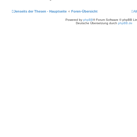
Jenseits der Thesen - Hauptseite
Foren-Übersicht
Al
Powered by
phpBB
® Forum Software © phpBB Lim
Deutsche Übersetzung durch
phpBB.de