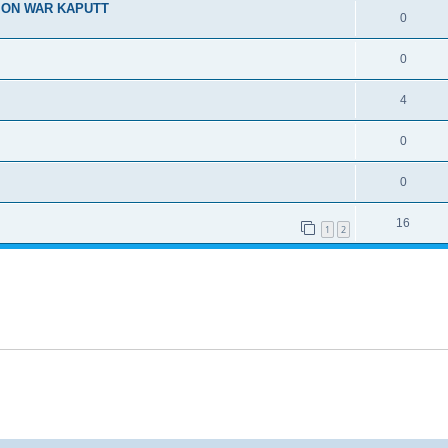
TION WAR KAPUTT
0
0
4
0
0
16
1
2