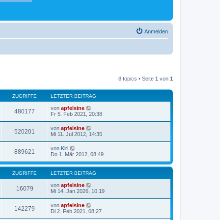
Anmelden
8 topics • Seite
1
von
1
ZUGRIFFE
LETZTER BEITRAG
von
apfelsine
480177
Fr 5. Feb 2021, 20:38
von
apfelsine
520201
Mi 11. Jul 2012, 14:35
von
Kiri
889621
Do 1. Mär 2012, 08:49
ZUGRIFFE
LETZTER BEITRAG
von
apfelsine
16079
Mi 14. Jan 2026, 10:19
von
apfelsine
142279
Di 2. Feb 2021, 08:27