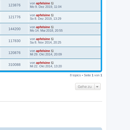
von
apfelsine
123876
Mo 9. Dez 2019, 11:04
von
apfelsine
121776
So 8. Dez 2019, 13:29
von
apfelsine
144200
Mo 14. Mai 2018, 20:55
von
apfelsine
117830
Sa 8. Nov 2014, 20:25
von
apfelsine
120876
Mi 29. Okt 2014, 20:09
von
apfelsine
310088
Mi 22. Okt 2014, 13:20
8 topics • Seite
1
von
1
Gehe zu