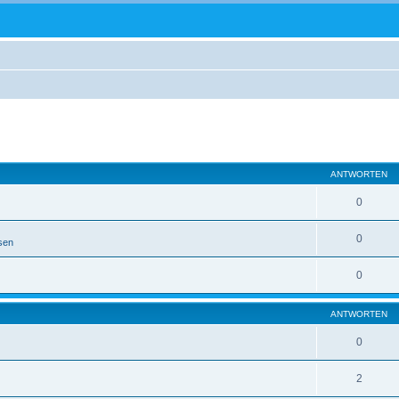
eiterte Suche
ANTWORTEN
0
0
sen
0
ANTWORTEN
0
2