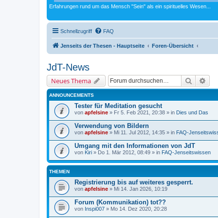
Erfahrungen rund um das Mensch "Sein" als ein spirituelles Wesen...
Schnellzugriff
FAQ
Jenseits der Thesen - Hauptseite
Foren-Übersicht
JdT-News
Suche
Erw
Neues Thema
ANNOUNCEMENTS
Tester für Meditation gesucht
von
apfelsine
» Fr 5. Feb 2021, 20:38 » in
Dies und Das
Verwendung von Bildern
von
apfelsine
» Mi 11. Jul 2012, 14:35 » in
FAQ-Jenseitswis
Umgang mit den Informationen von JdT
von
Kiri
» Do 1. Mär 2012, 08:49 » in
FAQ-Jenseitswissen
THEMEN
Registrierung bis auf weiteres gesperrt.
von
apfelsine
» Mi 14. Jan 2026, 10:19
Forum (Kommunikation) tot??
von
Inspi007
» Mo 14. Dez 2020, 20:28