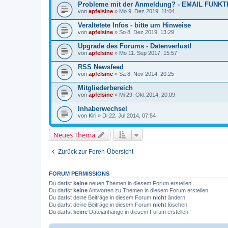
Probleme mit der Anmeldung? - EMAIL FUNK
von
apfelsine
» Mo 9. Dez 2019, 11:04
Veraltetete Infos - bitte um Hinweise
von
apfelsine
» So 8. Dez 2019, 13:29
Upgrade des Forums - Datenverlust!
von
apfelsine
» Mo 11. Sep 2017, 15:57
RSS Newsfeed
von
apfelsine
» Sa 8. Nov 2014, 20:25
Mitgliederbereich
von
apfelsine
» Mi 29. Okt 2014, 20:09
Inhaberwechsel
von
Kiri
» Di 22. Jul 2014, 07:54
Neues Thema
Zurück zur Foren-Übersicht
FORUM PERMISSIONS
Du darfst
keine
neuen Themen in diesem Forum erstellen.
Du darfst
keine
Antworten zu Themen in diesem Forum erstellen.
Du darfst deine Beiträge in diesem Forum
nicht
ändern.
Du darfst deine Beiträge in diesem Forum
nicht
löschen.
Du darfst
keine
Dateianhänge in diesem Forum erstellen.