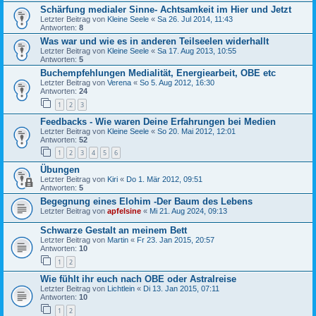
Schärfung medialer Sinne- Achtsamkeit im Hier und Jetzt
Letzter Beitrag von
Kleine Seele
«
Sa 26. Jul 2014, 11:43
Antworten:
8
Was war und wie es in anderen Teilseelen widerhallt
Letzter Beitrag von
Kleine Seele
«
Sa 17. Aug 2013, 10:55
Antworten:
5
Buchempfehlungen Medialität, Energiearbeit, OBE etc
Letzter Beitrag von
Verena
«
So 5. Aug 2012, 16:30
Antworten:
24
1
2
3
Feedbacks - Wie waren Deine Erfahrungen bei Medien
Letzter Beitrag von
Kleine Seele
«
So 20. Mai 2012, 12:01
Antworten:
52
1
2
3
4
5
6
Übungen
Letzter Beitrag von
Kiri
«
Do 1. Mär 2012, 09:51
Antworten:
5
Begegnung eines Elohim -Der Baum des Lebens
Letzter Beitrag von
apfelsine
«
Mi 21. Aug 2024, 09:13
Schwarze Gestalt an meinem Bett
Letzter Beitrag von
Martin
«
Fr 23. Jan 2015, 20:57
Antworten:
10
1
2
Wie fühlt ihr euch nach OBE oder Astralreise
Letzter Beitrag von
Lichtlein
«
Di 13. Jan 2015, 07:11
Antworten:
10
1
2