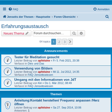
FAQ
Anmelden
S
Jenseits der Thesen - Hauptseite
Foren-Übersicht
u
Erfahrungsaustausch
c
Suche
Erweiterte Suche
Neues Thema
h
e
1
2
3
Nächste
64 topics
Announcements
Tester für Meditation gesucht
Letzter Beitrag von
apfelsine
«
Fr 5. Feb 2021, 20:38
Verfasst in
Dies und Das
Verwendung von Bildern
Letzter Beitrag von
apfelsine
«
Mi 11. Jul 2012, 14:35
Verfasst in
FAQ-Jenseitswissen
Umgang mit den Informationen von JdT
Letzter Beitrag von
Kiri
«
Do 1. Mär 2012, 08:49
Verfasst in
FAQ-Jenseitswissen
Themen
Anleitung:Kontakt herstellen/ Frequenz anpassen /Herz
öffnen
Letzter Beitrag von
apfelsine
«
Sa 27. Sep 2014, 10:06
Antworten:
1