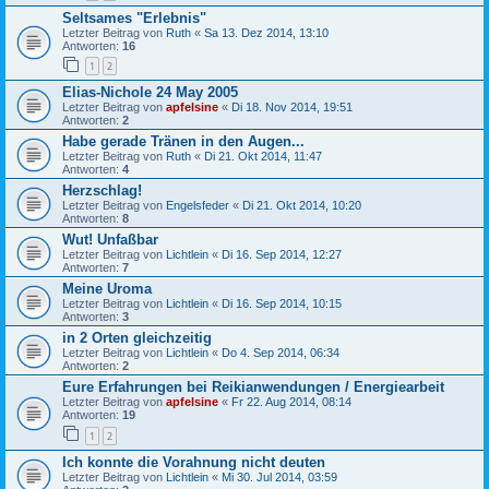
Seltsames "Erlebnis"
Letzter Beitrag von
Ruth
«
Sa 13. Dez 2014, 13:10
Antworten:
16
1
2
Elias-Nichole 24 May 2005
Letzter Beitrag von
apfelsine
«
Di 18. Nov 2014, 19:51
Antworten:
2
Habe gerade Tränen in den Augen...
Letzter Beitrag von
Ruth
«
Di 21. Okt 2014, 11:47
Antworten:
4
Herzschlag!
Letzter Beitrag von
Engelsfeder
«
Di 21. Okt 2014, 10:20
Antworten:
8
Wut! Unfaßbar
Letzter Beitrag von
Lichtlein
«
Di 16. Sep 2014, 12:27
Antworten:
7
Meine Uroma
Letzter Beitrag von
Lichtlein
«
Di 16. Sep 2014, 10:15
Antworten:
3
in 2 Orten gleichzeitig
Letzter Beitrag von
Lichtlein
«
Do 4. Sep 2014, 06:34
Antworten:
2
Eure Erfahrungen bei Reikianwendungen / Energiearbeit
Letzter Beitrag von
apfelsine
«
Fr 22. Aug 2014, 08:14
Antworten:
19
1
2
Ich konnte die Vorahnung nicht deuten
Letzter Beitrag von
Lichtlein
«
Mi 30. Jul 2014, 03:59