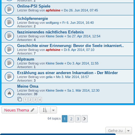
Antworten:
2
Online-PSI Spiele
Letzter Beitrag von
apfelsine
«
Do 26. Jun 2014, 07:45
Schöpferenergie
Letzter Beitrag von
wolfgang
«
Fr 6. Jun 2014, 16:40
Antworten:
2
faszinierendes nächtliches Erlebnis
Letzter Beitrag von
Kleine Seele
«
So 27. Apr 2014, 12:54
Antworten:
4
Geschichte einer Erinnerung: Bevor die Seele inkarniert..
Letzter Beitrag von
apfelsine
«
Di 8. Apr 2014, 07:10
Antworten:
7
Alptraum
Letzter Beitrag von
Kleine Seele
«
Do 3. Apr 2014, 11:55
Antworten:
1
Erzählung aus einer anderen Inkarnation - Der Mörder
Letzter Beitrag von
gelia
«
Mo 3. Mär 2014, 16:57
Antworten:
3
Meine Oma
Letzter Beitrag von
Kleine Seele
«
Sa 1. Mär 2014, 12:30
Antworten:
39
1
2
3
4
Neues Thema
1
2
3
Nächste
64 topics
Gehe zu