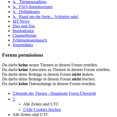
↳ Themenreadings
↳ FAQ-Jenseitswissen
↳ Definitionen
↳ Rund um die Seele... Schöpfer sein!
JdT-News
Dies und Das
Inspirationen
Channelforum
Erfahrungsaustausch
Jenseitslinks
Forum permissions
Du darfst
keine
neuen Themen in diesem Forum erstellen.
Du darfst
keine
Antworten zu Themen in diesem Forum erstellen.
Du darfst deine Beiträge in diesem Forum
nicht
ändern.
Du darfst deine Beiträge in diesem Forum
nicht
löschen.
Du darfst
keine
Dateianhänge in diesem Forum erstellen.
Jenseits der Thesen - Hauptseite
Foren-Übersicht
Alle Zeiten sind
UTC
Alle Cookies löschen
Alle Zeiten sind
UTC