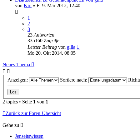
von
Kiri
» Fr 9. Mär 2012, 12:40
1
2
3
23
Antworten
335160
Zugriffe
Letzter Beitrag
von
gilla
Mo 20. Okt 2014, 08:05
Neues Thema
Anzeigen:
Sortiere nach:
Richt
2 topics • Seite
1
von
1
Zurück zur Foren-Übersicht
Gehe zu
Jenseitswissen