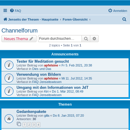
FAQ
Anmelden
S
Jenseits der Thesen - Hauptseite
Foren-Übersicht
u
Channelforum
c
Suche
Erweiterte Suche
Neues Thema
h
2 topics • Seite
1
von
1
e
Announcements
Tester für Meditation gesucht
Letzter Beitrag von
apfelsine
«
Fr 5. Feb 2021, 20:38
Verfasst in
Dies und Das
Verwendung von Bildern
Letzter Beitrag von
apfelsine
«
Mi 11. Jul 2012, 14:35
Verfasst in
FAQ-Jenseitswissen
Umgang mit den Informationen von JdT
Letzter Beitrag von
Kiri
«
Do 1. Mär 2012, 08:49
Verfasst in
FAQ-Jenseitswissen
Themen
Gedankenpakete
Letzter Beitrag von
gilla
«
Do 8. Jan 2015, 07:20
Antworten:
30
1
2
3
4