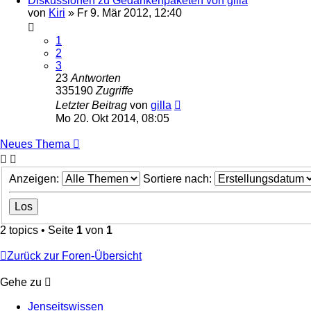
Diskussionen zu Gedankenpaketen von gilla
von
Kiri
» Fr 9. Mär 2012, 12:40
1
2
3
23
Antworten
335190
Zugriffe
Letzter Beitrag
von
gilla
Mo 20. Okt 2014, 08:05
Neues Thema
Anzeigen:
Sortiere nach:
2 topics • Seite
1
von
1
Zurück zur Foren-Übersicht
Gehe zu
Jenseitswissen