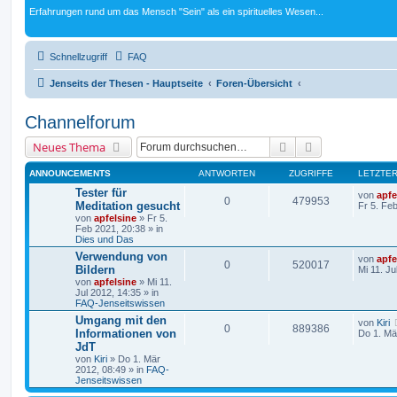
Erfahrungen rund um das Mensch "Sein" als ein spirituelles Wesen...
Schnellzugriff
FAQ
Jenseits der Thesen - Hauptseite
Foren-Übersicht
Channelforum
Suche
Erweiterte Suc
Neues Thema
ANNOUNCEMENTS
ANTWORTEN
ZUGRIFFE
LETZTER
Tester für
von
apfe
0
479953
Meditation gesucht
Fr 5. Fe
von
apfelsine
» Fr 5.
Feb 2021, 20:38 » in
Dies und Das
Verwendung von
von
apfe
0
520017
Bildern
Mi 11. Ju
von
apfelsine
» Mi 11.
Jul 2012, 14:35 » in
FAQ-Jenseitswissen
Umgang mit den
von
Kiri
0
889386
Informationen von
Do 1. Mä
JdT
von
Kiri
» Do 1. Mär
2012, 08:49 » in
FAQ-
Jenseitswissen