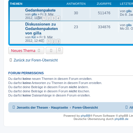
THEMEN
ANTWORTEN
ZUGRIFFE
LETZTER
Gedankenpakete
von
gilla
30
511476
von
gilla
» Fr 9. Mär
Do 8. Ja
2012, 11:58
1
2
3
4
Diskussionen zu
von
gilla
23
334876
Gedankenpaketen
Mo 20. O
von gilla
von
Kiri
» Fr 9. Mär
2012, 12:40
1
2
3
Neues Thema
Zurück zur Foren-Übersicht
FORUM PERMISSIONS
Du darfst
keine
neuen Themen in diesem Forum erstellen.
Du darfst
keine
Antworten zu Themen in diesem Forum erstellen.
Du darfst deine Beiträge in diesem Forum
nicht
ändern.
Du darfst deine Beiträge in diesem Forum
nicht
löschen.
Du darfst
keine
Dateianhänge in diesem Forum erstellen.
Jenseits der Thesen - Hauptseite
Foren-Übersicht
Al
Powered by
phpBB
® Forum Software © phpBB Lim
Deutsche Übersetzung durch
phpBB.de