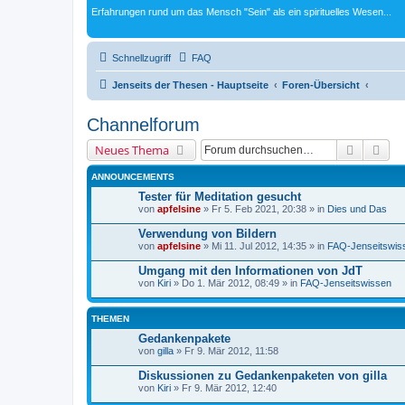
Erfahrungen rund um das Mensch "Sein" als ein spirituelles Wesen...
Schnellzugriff
FAQ
Jenseits der Thesen - Hauptseite
Foren-Übersicht
Channelforum
Suche
Erw
Neues Thema
ANNOUNCEMENTS
Tester für Meditation gesucht
von
apfelsine
» Fr 5. Feb 2021, 20:38 » in
Dies und Das
Verwendung von Bildern
von
apfelsine
» Mi 11. Jul 2012, 14:35 » in
FAQ-Jenseitswis
Umgang mit den Informationen von JdT
von
Kiri
» Do 1. Mär 2012, 08:49 » in
FAQ-Jenseitswissen
THEMEN
Gedankenpakete
von
gilla
» Fr 9. Mär 2012, 11:58
Diskussionen zu Gedankenpaketen von gilla
von
Kiri
» Fr 9. Mär 2012, 12:40