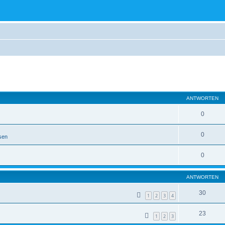
eiterte Suche
ANTWORTEN
0
0
sen
0
ANTWORTEN
30
1
2
3
4
23
1
2
3