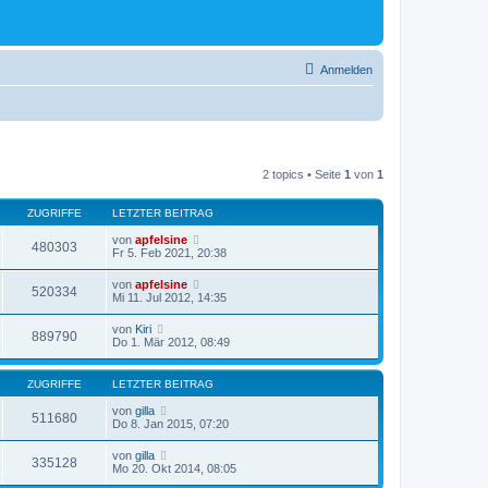
Anmelden
2 topics • Seite
1
von
1
ZUGRIFFE
LETZTER BEITRAG
von
apfelsine
480303
Fr 5. Feb 2021, 20:38
von
apfelsine
520334
Mi 11. Jul 2012, 14:35
von
Kiri
889790
Do 1. Mär 2012, 08:49
ZUGRIFFE
LETZTER BEITRAG
von
gilla
511680
Do 8. Jan 2015, 07:20
von
gilla
335128
Mo 20. Okt 2014, 08:05