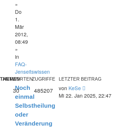
»
Do
1.
Mär
2012,
08:49
»
in
FAQ-
Jenseitswissen
THEMEN
ANTWORTEN
ZUGRIFFE
LETZTER BEITRAG
Noch
von
KeSe
30
485207
Mi 22. Jan 2025, 22:47
einmal
Selbstheilung
oder
Veränderung