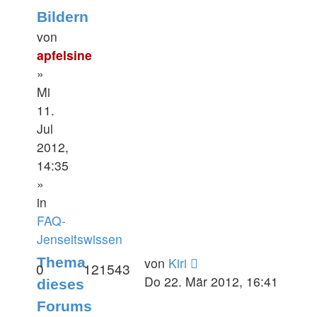
Bildern
von
apfelsine
»
Mi
11.
Jul
2012,
14:35
»
in
FAQ-
Jenseitswissen
Thema
von
Kiri
0
121543
Do 22. Mär 2012, 16:41
dieses
Forums