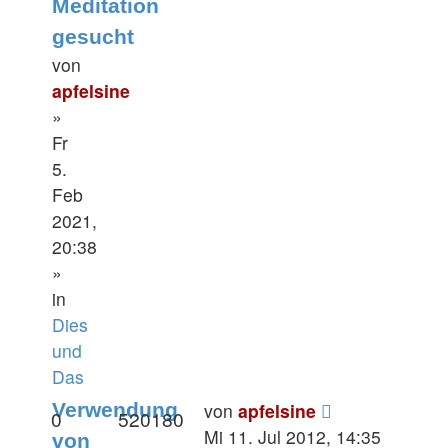
Meditation
gesucht
von
apfelsine
»
Fr
5.
Feb
2021,
20:38
»
in
Dies
und
Das
Verwendung
von
apfelsine
0
520180
Mi 11. Jul 2012, 14:35
von