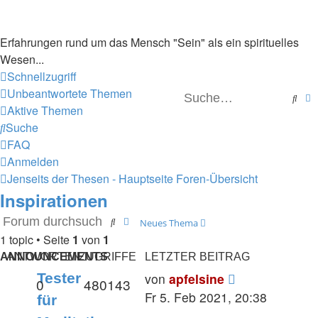
Erfahrungen rund um das Mensch "Sein" als ein spirituelles
Wesen...
Schnellzugriff
Unbeantwortete Themen
Such
E
Aktive Themen
Suche
FAQ
Anmelden
Jenseits der Thesen - Hauptseite
Foren-Übersicht
Inspirationen
Suche
Erweiterte Suche
Neues Thema
1 topic • Seite
1
von
1
ANNOUNCEMENTS
ANTWORTEN
ZUGRIFFE
LETZTER BEITRAG
Tester
von
apfelsine
0
480143
Fr 5. Feb 2021, 20:38
für