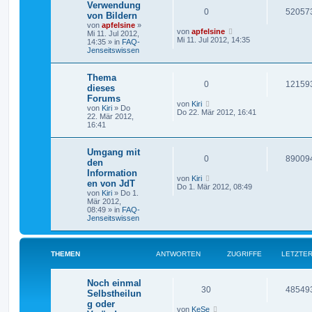
Verwendung
0
52057
von Bildern
von
apfelsine
»
von
apfelsine
Mi 11. Jul 2012,
Mi 11. Jul 2012, 14:35
14:35 » in
FAQ-
Jenseitswissen
Thema
0
12159
dieses
Forums
von
Kiri
von
Kiri
» Do
Do 22. Mär 2012, 16:41
22. Mär 2012,
16:41
Umgang mit
0
89009
den
Information
von
Kiri
en von JdT
Do 1. Mär 2012, 08:49
von
Kiri
» Do 1.
Mär 2012,
08:49 » in
FAQ-
Jenseitswissen
THEMEN
ANTWORTEN
ZUGRIFFE
LETZTER
Noch einmal
30
48549
Selbstheilun
g oder
von
KeSe