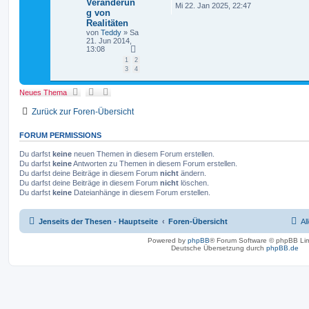
Veränderun
Mi 22. Jan 2025, 22:47
g von
Realitäten
von
Teddy
» Sa
21. Jun 2014,
13:08
1
2
3
4
Neues Thema
Zurück zur Foren-Übersicht
FORUM PERMISSIONS
Du darfst
keine
neuen Themen in diesem Forum erstellen.
Du darfst
keine
Antworten zu Themen in diesem Forum erstellen.
Du darfst deine Beiträge in diesem Forum
nicht
ändern.
Du darfst deine Beiträge in diesem Forum
nicht
löschen.
Du darfst
keine
Dateianhänge in diesem Forum erstellen.
Jenseits der Thesen - Hauptseite
Foren-Übersicht
Al
Powered by
phpBB
® Forum Software © phpBB Lim
Deutsche Übersetzung durch
phpBB.de