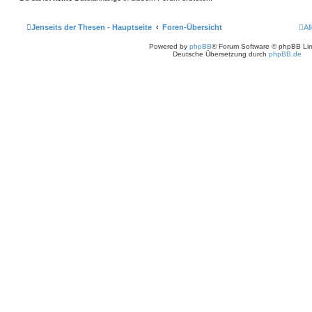
Jenseits der Thesen - Hauptseite
Foren-Übersicht
Al
Powered by
phpBB
® Forum Software © phpBB Lim
Deutsche Übersetzung durch
phpBB.de