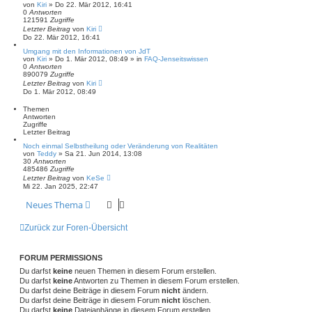
von
Kiri
» Do 22. Mär 2012, 16:41
0
Antworten
121591
Zugriffe
Letzter Beitrag
von
Kiri
Do 22. Mär 2012, 16:41
Umgang mit den Informationen von JdT
von
Kiri
» Do 1. Mär 2012, 08:49 » in
FAQ-Jenseitswissen
0
Antworten
890079
Zugriffe
Letzter Beitrag
von
Kiri
Do 1. Mär 2012, 08:49
Themen
Antworten
Zugriffe
Letzter Beitrag
Noch einmal Selbstheilung oder Veränderung von Realitäten
von
Teddy
» Sa 21. Jun 2014, 13:08
30
Antworten
485486
Zugriffe
Letzter Beitrag
von
KeSe
Mi 22. Jan 2025, 22:47
Neues Thema
Zurück zur Foren-Übersicht
FORUM PERMISSIONS
Du darfst
keine
neuen Themen in diesem Forum erstellen.
Du darfst
keine
Antworten zu Themen in diesem Forum erstellen.
Du darfst deine Beiträge in diesem Forum
nicht
ändern.
Du darfst deine Beiträge in diesem Forum
nicht
löschen.
Du darfst
keine
Dateianhänge in diesem Forum erstellen.