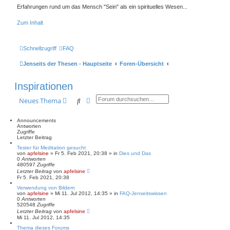
Erfahrungen rund um das Mensch "Sein" als ein spirituelles Wesen...
Zum Inhalt
Schnellzugriff
FAQ
Jenseits der Thesen - Hauptseite
Foren-Übersicht
Inspirationen
Suche
Erweiterte Suche
Neues Thema
Announcements
Antworten
Zugriffe
Letzter Beitrag
Tester für Meditation gesucht
von
apfelsine
» Fr 5. Feb 2021, 20:38 » in
Dies und Das
0
Antworten
480597
Zugriffe
Letzter Beitrag
von
apfelsine
Fr 5. Feb 2021, 20:38
Verwendung von Bildern
von
apfelsine
» Mi 11. Jul 2012, 14:35 » in
FAQ-Jenseitswissen
0
Antworten
520548
Zugriffe
Letzter Beitrag
von
apfelsine
Mi 11. Jul 2012, 14:35
Thema dieses Forums