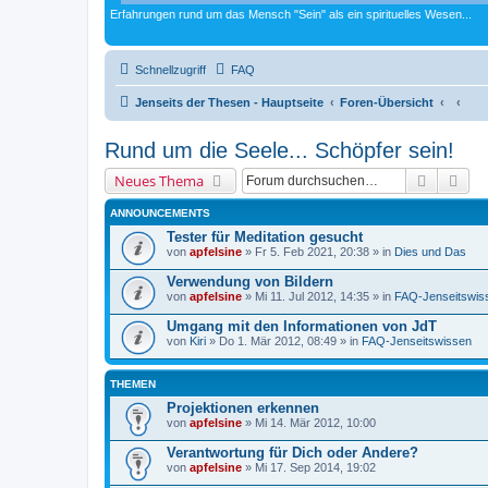
Erfahrungen rund um das Mensch "Sein" als ein spirituelles Wesen...
Schnellzugriff
FAQ
Jenseits der Thesen - Hauptseite
Foren-Übersicht
Rund um die Seele... Schöpfer sein!
Suche
Erw
Neues Thema
ANNOUNCEMENTS
Tester für Meditation gesucht
von
apfelsine
» Fr 5. Feb 2021, 20:38 » in
Dies und Das
Verwendung von Bildern
von
apfelsine
» Mi 11. Jul 2012, 14:35 » in
FAQ-Jenseitswis
Umgang mit den Informationen von JdT
von
Kiri
» Do 1. Mär 2012, 08:49 » in
FAQ-Jenseitswissen
THEMEN
Projektionen erkennen
von
apfelsine
» Mi 14. Mär 2012, 10:00
Verantwortung für Dich oder Andere?
von
apfelsine
» Mi 17. Sep 2014, 19:02