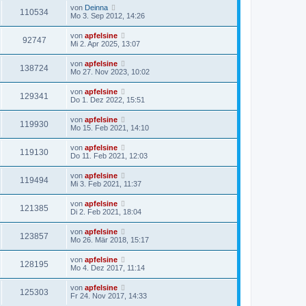
von
Deinna
110534
Mo 3. Sep 2012, 14:26
von
apfelsine
92747
Mi 2. Apr 2025, 13:07
von
apfelsine
138724
Mo 27. Nov 2023, 10:02
von
apfelsine
129341
Do 1. Dez 2022, 15:51
von
apfelsine
119930
Mo 15. Feb 2021, 14:10
von
apfelsine
119130
Do 11. Feb 2021, 12:03
von
apfelsine
119494
Mi 3. Feb 2021, 11:37
von
apfelsine
121385
Di 2. Feb 2021, 18:04
von
apfelsine
123857
Mo 26. Mär 2018, 15:17
von
apfelsine
128195
Mo 4. Dez 2017, 11:14
von
apfelsine
125303
Fr 24. Nov 2017, 14:33