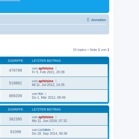
Anmelden
15 topics • Seite
1
von
1
ZUGRIFFE
LETZTER BEITRAG
von
apfelsine
479799
Fr 5. Feb 2021, 20:38
von
apfelsine
519881
Mi 11. Jul 2012, 14:35
von
Kiri
889209
Do 1. Mär 2012, 08:49
ZUGRIFFE
LETZTER BEITRAG
von
apfelsine
382395
Mo 11. Jun 2018, 07:32
von
Lichtlein
91098
Do 18. Sep 2014, 06:36