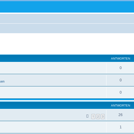
eiterte Suche
ANTWORTEN
0
0
sen
0
ANTWORTEN
26
1
2
3
1