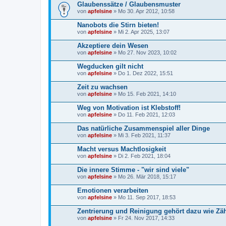
Glaubenssätze / Glaubensmuster
von
apfelsine
» Mo 30. Apr 2012, 10:58
Nanobots die Stirn bieten!
von
apfelsine
» Mi 2. Apr 2025, 13:07
Akzeptiere dein Wesen
von
apfelsine
» Mo 27. Nov 2023, 10:02
Wegducken gilt nicht
von
apfelsine
» Do 1. Dez 2022, 15:51
Zeit zu wachsen
von
apfelsine
» Mo 15. Feb 2021, 14:10
Weg von Motivation ist Klebstoff!
von
apfelsine
» Do 11. Feb 2021, 12:03
Das natürliche Zusammenspiel aller Dinge
von
apfelsine
» Mi 3. Feb 2021, 11:37
Macht versus Machtlosigkeit
von
apfelsine
» Di 2. Feb 2021, 18:04
Die innere Stimme - "wir sind viele"
von
apfelsine
» Mo 26. Mär 2018, 15:17
Emotionen verarbeiten
von
apfelsine
» Mo 11. Sep 2017, 18:53
Zentrierung und Reinigung gehört dazu wie Zä
von
apfelsine
» Fr 24. Nov 2017, 14:33