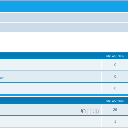
eiterte Suche
ANTWORTEN
0
0
sen
0
ANTWORTEN
26
1
2
3
1