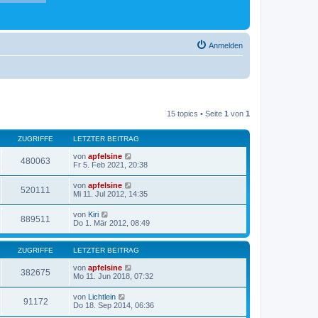
Anmelden
15 topics • Seite
1
von
1
ZUGRIFFE
LETZTER BEITRAG
von
apfelsine
480063
Fr 5. Feb 2021, 20:38
von
apfelsine
520111
Mi 11. Jul 2012, 14:35
von
Kiri
889511
Do 1. Mär 2012, 08:49
ZUGRIFFE
LETZTER BEITRAG
von
apfelsine
382675
Mo 11. Jun 2018, 07:32
von
Lichtlein
91172
Do 18. Sep 2014, 06:36