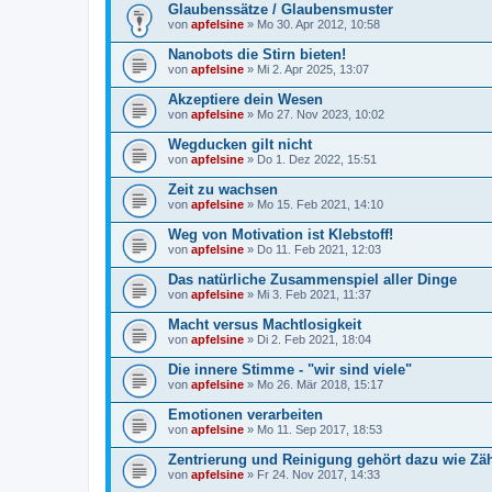
Glaubenssätze / Glaubensmuster
von
apfelsine
» Mo 30. Apr 2012, 10:58
Nanobots die Stirn bieten!
von
apfelsine
» Mi 2. Apr 2025, 13:07
Akzeptiere dein Wesen
von
apfelsine
» Mo 27. Nov 2023, 10:02
Wegducken gilt nicht
von
apfelsine
» Do 1. Dez 2022, 15:51
Zeit zu wachsen
von
apfelsine
» Mo 15. Feb 2021, 14:10
Weg von Motivation ist Klebstoff!
von
apfelsine
» Do 11. Feb 2021, 12:03
Das natürliche Zusammenspiel aller Dinge
von
apfelsine
» Mi 3. Feb 2021, 11:37
Macht versus Machtlosigkeit
von
apfelsine
» Di 2. Feb 2021, 18:04
Die innere Stimme - "wir sind viele"
von
apfelsine
» Mo 26. Mär 2018, 15:17
Emotionen verarbeiten
von
apfelsine
» Mo 11. Sep 2017, 18:53
Zentrierung und Reinigung gehört dazu wie Zä
von
apfelsine
» Fr 24. Nov 2017, 14:33