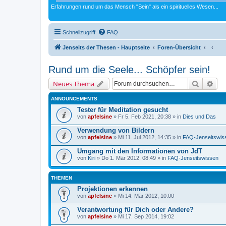
Erfahrungen rund um das Mensch "Sein" als ein spirituelles Wesen...
Schnellzugriff
FAQ
Jenseits der Thesen - Hauptseite
Foren-Übersicht
Rund um die Seele... Schöpfer sein!
Suche
Erw
Neues Thema
ANNOUNCEMENTS
Tester für Meditation gesucht
von
apfelsine
» Fr 5. Feb 2021, 20:38 » in
Dies und Das
Verwendung von Bildern
von
apfelsine
» Mi 11. Jul 2012, 14:35 » in
FAQ-Jenseitswis
Umgang mit den Informationen von JdT
von
Kiri
» Do 1. Mär 2012, 08:49 » in
FAQ-Jenseitswissen
THEMEN
Projektionen erkennen
von
apfelsine
» Mi 14. Mär 2012, 10:00
Verantwortung für Dich oder Andere?
von
apfelsine
» Mi 17. Sep 2014, 19:02