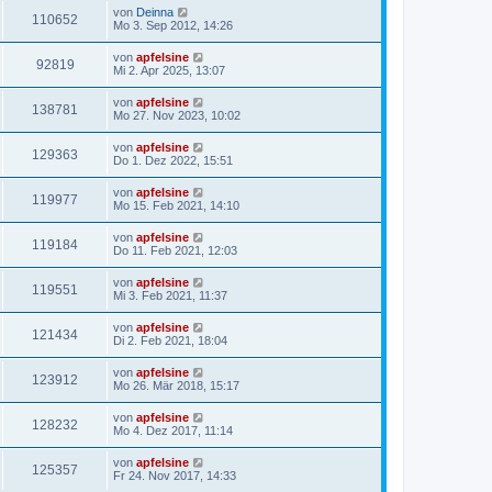
von
Deinna
110652
Mo 3. Sep 2012, 14:26
von
apfelsine
92819
Mi 2. Apr 2025, 13:07
von
apfelsine
138781
Mo 27. Nov 2023, 10:02
von
apfelsine
129363
Do 1. Dez 2022, 15:51
von
apfelsine
119977
Mo 15. Feb 2021, 14:10
von
apfelsine
119184
Do 11. Feb 2021, 12:03
von
apfelsine
119551
Mi 3. Feb 2021, 11:37
von
apfelsine
121434
Di 2. Feb 2021, 18:04
von
apfelsine
123912
Mo 26. Mär 2018, 15:17
von
apfelsine
128232
Mo 4. Dez 2017, 11:14
von
apfelsine
125357
Fr 24. Nov 2017, 14:33