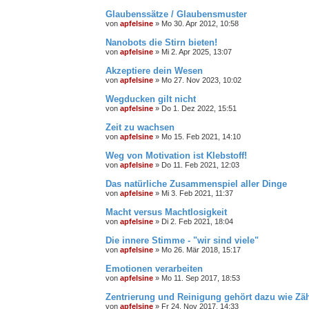
Glaubenssätze / Glaubensmuster
von
apfelsine
» Mo 30. Apr 2012, 10:58
Nanobots die Stirn bieten!
von
apfelsine
» Mi 2. Apr 2025, 13:07
Akzeptiere dein Wesen
von
apfelsine
» Mo 27. Nov 2023, 10:02
Wegducken gilt nicht
von
apfelsine
» Do 1. Dez 2022, 15:51
Zeit zu wachsen
von
apfelsine
» Mo 15. Feb 2021, 14:10
Weg von Motivation ist Klebstoff!
von
apfelsine
» Do 11. Feb 2021, 12:03
Das natürliche Zusammenspiel aller Dinge
von
apfelsine
» Mi 3. Feb 2021, 11:37
Macht versus Machtlosigkeit
von
apfelsine
» Di 2. Feb 2021, 18:04
Die innere Stimme - "wir sind viele"
von
apfelsine
» Mo 26. Mär 2018, 15:17
Emotionen verarbeiten
von
apfelsine
» Mo 11. Sep 2017, 18:53
Zentrierung und Reinigung gehört dazu wie Zä
von
apfelsine
» Fr 24. Nov 2017, 14:33