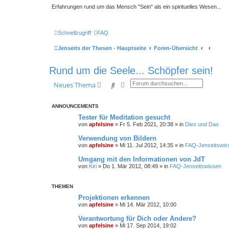
Erfahrungen rund um das Mensch "Sein" als ein spirituelles Wesen...
Schnellzugriff
FAQ
Jenseits der Thesen - Hauptseite
Foren-Übersicht
Rund um die Seele... Schöpfer sein!
Suche
Erweiterte Suche
Neues Thema
ANNOUNCEMENTS
Tester für Meditation gesucht
von
apfelsine
» Fr 5. Feb 2021, 20:38 » in
Dies und Das
Verwendung von Bildern
von
apfelsine
» Mi 11. Jul 2012, 14:35 » in
FAQ-Jenseitswis
Umgang mit den Informationen von JdT
von
Kiri
» Do 1. Mär 2012, 08:49 » in
FAQ-Jenseitswissen
THEMEN
Projektionen erkennen
von
apfelsine
» Mi 14. Mär 2012, 10:00
Verantwortung für Dich oder Andere?
von
apfelsine
» Mi 17. Sep 2014, 19:02