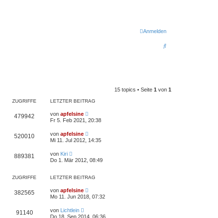
Anmelden
S
u
c
h
15 topics • Seite
1
von
1
e
ZUGRIFFE
LETZTER BEITRAG
von
apfelsine
479942
Fr 5. Feb 2021, 20:38
von
apfelsine
520010
Mi 11. Jul 2012, 14:35
von
Kiri
889381
Do 1. Mär 2012, 08:49
ZUGRIFFE
LETZTER BEITRAG
von
apfelsine
382565
Mo 11. Jun 2018, 07:32
von
Lichtlein
91140
Do 18. Sep 2014, 06:36