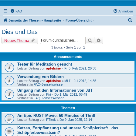
FAQ
Anmelden
S
Jenseits der Thesen - Hauptseite
Foren-Übersicht
u
Dies und Das
c
Suche
Erweiterte Suche
Neues Thema
h
3 topics • Seite
1
von
1
e
Announcements
Tester für Meditation gesucht
Letzter Beitrag von
apfelsine
«
Fr 5. Feb 2021, 20:38
Verwendung von Bildern
Letzter Beitrag von
apfelsine
«
Mi 11. Jul 2012, 14:35
Verfasst in
FAQ-Jenseitswissen
Umgang mit den Informationen von JdT
Letzter Beitrag von
Kiri
«
Do 1. Mär 2012, 08:49
Verfasst in
FAQ-Jenseitswissen
Themen
An Epic RUST Movie: 60 Minutes of Thrill
Letzter Beitrag von
FTkek
«
Do 9. Jan 2025, 12:14
Katzen, Fortpflanzung und unsere Schöpferkraft.. das
Schöpferbewusstsein?