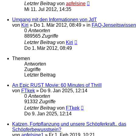
Letzter Beitrag
von
apfelsine
Mi 11. Jul 2012, 14:35
Umgang mit den Informationen von JdT
von
Kiri
» Do 1. Mär 2012, 08:49 » in
FAQ-Jenseitswissen
0
Antworten
889565
Zugriffe
Letzter Beitrag
von
Kiri
Do 1. Mär 2012, 08:49
Themen
Antworten
Zugriffe
Letzter Beitrag
An Epic RUST Movie: 60 Minutes of Thrill
von
FTkek
» Do 9. Jan 2025, 12:14
0
Antworten
91332
Zugriffe
Letzter Beitrag
von
FTkek
Do 9. Jan 2025, 12:14
Katzen, Fortpflanzung und unsere Schöpferkraft.. das
Schöpferbewusstsein?
von
apfelsine1
» Fr 1. Feb 2019, 10:21