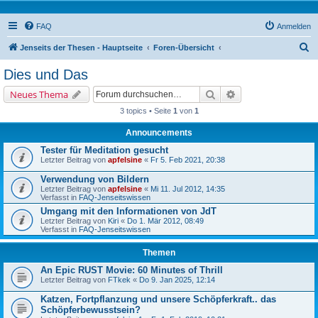
FAQ
Anmelden
S
Jenseits der Thesen - Hauptseite
Foren-Übersicht
u
Dies und Das
c
Suche
Erweiterte Suche
Neues Thema
h
3 topics • Seite
1
von
1
e
Announcements
Tester für Meditation gesucht
Letzter Beitrag von
apfelsine
«
Fr 5. Feb 2021, 20:38
Verwendung von Bildern
Letzter Beitrag von
apfelsine
«
Mi 11. Jul 2012, 14:35
Verfasst in
FAQ-Jenseitswissen
Umgang mit den Informationen von JdT
Letzter Beitrag von
Kiri
«
Do 1. Mär 2012, 08:49
Verfasst in
FAQ-Jenseitswissen
Themen
An Epic RUST Movie: 60 Minutes of Thrill
Letzter Beitrag von
FTkek
«
Do 9. Jan 2025, 12:14
Katzen, Fortpflanzung und unsere Schöpferkraft.. das
Schöpferbewusstsein?