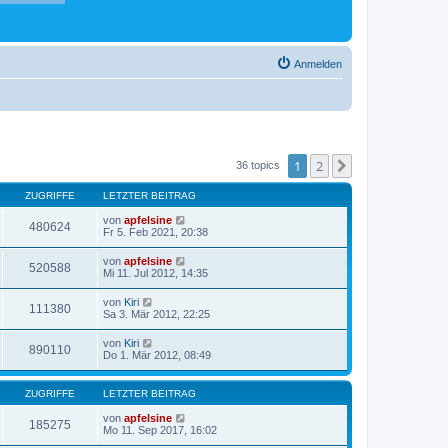
Anmelden
1
2
Nächste
36 topics
ZUGRIFFE
LETZTER BEITRAG
von
apfelsine
480624
Fr 5. Feb 2021, 20:38
von
apfelsine
520588
Mi 11. Jul 2012, 14:35
von
Kiri
111380
Sa 3. Mär 2012, 22:25
von
Kiri
890110
Do 1. Mär 2012, 08:49
ZUGRIFFE
LETZTER BEITRAG
von
apfelsine
185275
Mo 11. Sep 2017, 16:02