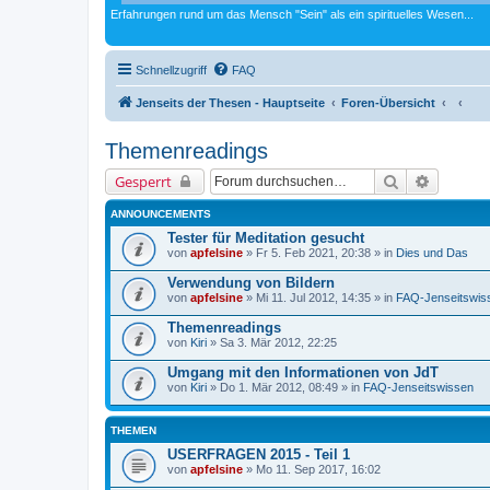
Erfahrungen rund um das Mensch "Sein" als ein spirituelles Wesen...
Schnellzugriff
FAQ
Jenseits der Thesen - Hauptseite
Foren-Übersicht
Themenreadings
Suche
Erweiter
Gesperrt
ANNOUNCEMENTS
Tester für Meditation gesucht
von
apfelsine
» Fr 5. Feb 2021, 20:38 » in
Dies und Das
Verwendung von Bildern
von
apfelsine
» Mi 11. Jul 2012, 14:35 » in
FAQ-Jenseitswis
Themenreadings
von
Kiri
» Sa 3. Mär 2012, 22:25
Umgang mit den Informationen von JdT
von
Kiri
» Do 1. Mär 2012, 08:49 » in
FAQ-Jenseitswissen
THEMEN
USERFRAGEN 2015 - Teil 1
von
apfelsine
» Mo 11. Sep 2017, 16:02