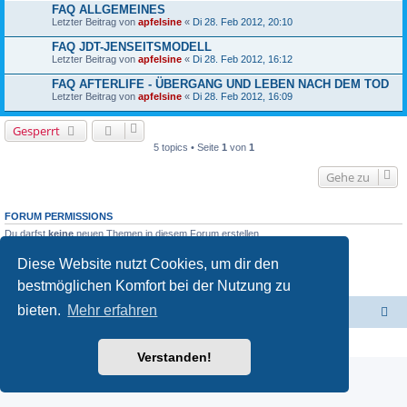
FAQ ALLGEMEINES
Letzter Beitrag von
apfelsine
«
Di 28. Feb 2012, 20:10
FAQ JDT-JENSEITSMODELL
Letzter Beitrag von
apfelsine
«
Di 28. Feb 2012, 16:12
FAQ AFTERLIFE - ÜBERGANG UND LEBEN NACH DEM TOD
Letzter Beitrag von
apfelsine
«
Di 28. Feb 2012, 16:09
Gesperrt
5 topics • Seite
1
von
1
Gehe zu
FORUM PERMISSIONS
Du darfst
keine
neuen Themen in diesem Forum erstellen.
Du darfst
keine
Antworten zu Themen in diesem Forum erstellen.
Du darfst deine Beiträge in diesem Forum
nicht
ändern.
Diese Website nutzt Cookies, um dir den
Du darfst deine Beiträge in diesem Forum
nicht
löschen.
bestmöglichen Komfort bei der Nutzung zu
Du darfst
keine
Dateianhänge in diesem Forum erstellen.
bieten.
Mehr erfahren
Jenseits der Thesen - Hauptseite
Foren-Übersicht
Powered by
phpBB
® Forum Software © phpBB Limited
Deutsche Übersetzung durch
phpBB.de
Verstanden!