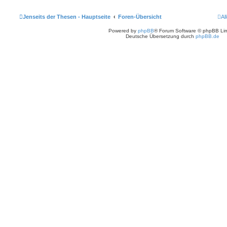
Jenseits der Thesen - Hauptseite
Foren-Übersicht
Al
Powered by
phpBB
® Forum Software © phpBB Lim
Deutsche Übersetzung durch
phpBB.de