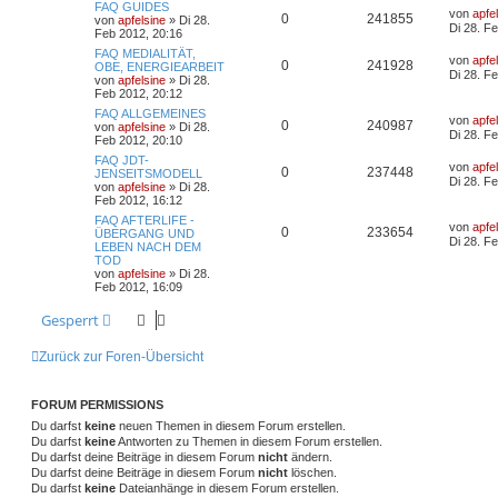
FAQ GUIDES
von
apfe
0
241855
von
apfelsine
» Di 28.
Di 28. F
Feb 2012, 20:16
FAQ MEDIALITÄT,
von
apfe
0
241928
OBE, ENERGIEARBEIT
Di 28. F
von
apfelsine
» Di 28.
Feb 2012, 20:12
FAQ ALLGEMEINES
von
apfe
0
240987
von
apfelsine
» Di 28.
Di 28. F
Feb 2012, 20:10
FAQ JDT-
von
apfe
0
237448
JENSEITSMODELL
Di 28. F
von
apfelsine
» Di 28.
Feb 2012, 16:12
FAQ AFTERLIFE -
von
apfe
0
233654
ÜBERGANG UND
Di 28. F
LEBEN NACH DEM
TOD
von
apfelsine
» Di 28.
Feb 2012, 16:09
Gesperrt
Zurück zur Foren-Übersicht
FORUM PERMISSIONS
Du darfst
keine
neuen Themen in diesem Forum erstellen.
Du darfst
keine
Antworten zu Themen in diesem Forum erstellen.
Du darfst deine Beiträge in diesem Forum
nicht
ändern.
Du darfst deine Beiträge in diesem Forum
nicht
löschen.
Du darfst
keine
Dateianhänge in diesem Forum erstellen.