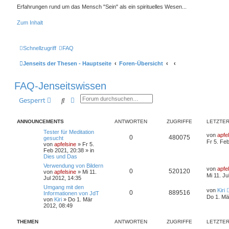
Erfahrungen rund um das Mensch "Sein" als ein spirituelles Wesen...
Zum Inhalt
Schnellzugriff
FAQ
Jenseits der Thesen - Hauptseite
Foren-Übersicht
FAQ-Jenseitswissen
Suche
Erweiterte Suche
Gesperrt
ANNOUNCEMENTS
ANTWORTEN
ZUGRIFFE
LETZTER
Tester für Meditation
von
apfe
0
480075
gesucht
Fr 5. Fe
von
apfelsine
» Fr 5.
Feb 2021, 20:38 » in
Dies und Das
Verwendung von Bildern
von
apfe
0
520120
von
apfelsine
» Mi 11.
Mi 11. Ju
Jul 2012, 14:35
Umgang mit den
von
Kiri
0
889516
Informationen von JdT
Do 1. Mä
von
Kiri
» Do 1. Mär
2012, 08:49
THEMEN
ANTWORTEN
ZUGRIFFE
LETZTER