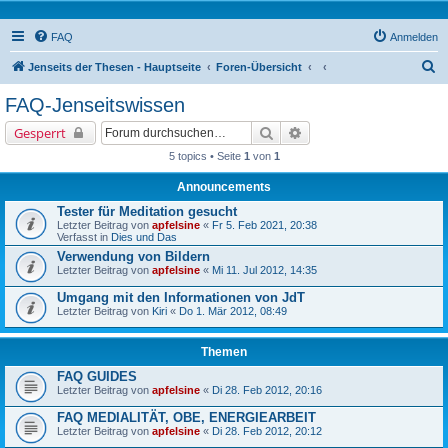
FAQ
Anmelden
S
Jenseits der Thesen - Hauptseite
Foren-Übersicht
u
FAQ-Jenseitswissen
c
Suche
Erweiterte Suche
Gesperrt
h
5 topics • Seite
1
von
1
e
Announcements
Tester für Meditation gesucht
Letzter Beitrag von
apfelsine
«
Fr 5. Feb 2021, 20:38
Verfasst in
Dies und Das
Verwendung von Bildern
Letzter Beitrag von
apfelsine
«
Mi 11. Jul 2012, 14:35
Umgang mit den Informationen von JdT
Letzter Beitrag von
Kiri
«
Do 1. Mär 2012, 08:49
Themen
FAQ GUIDES
Letzter Beitrag von
apfelsine
«
Di 28. Feb 2012, 20:16
FAQ MEDIALITÄT, OBE, ENERGIEARBEIT
Letzter Beitrag von
apfelsine
«
Di 28. Feb 2012, 20:12