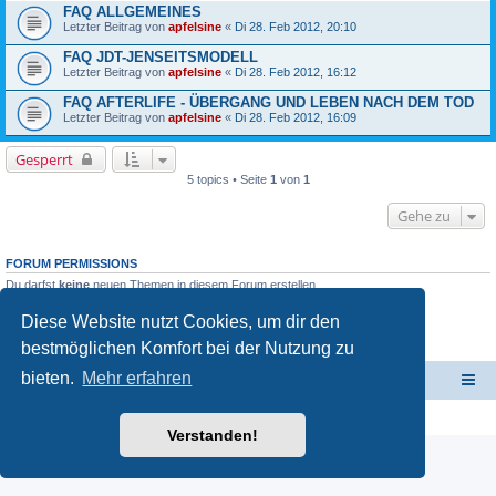
FAQ ALLGEMEINES
Letzter Beitrag von
apfelsine
«
Di 28. Feb 2012, 20:10
FAQ JDT-JENSEITSMODELL
Letzter Beitrag von
apfelsine
«
Di 28. Feb 2012, 16:12
FAQ AFTERLIFE - ÜBERGANG UND LEBEN NACH DEM TOD
Letzter Beitrag von
apfelsine
«
Di 28. Feb 2012, 16:09
Gesperrt
5 topics • Seite
1
von
1
Gehe zu
FORUM PERMISSIONS
Du darfst
keine
neuen Themen in diesem Forum erstellen.
Du darfst
keine
Antworten zu Themen in diesem Forum erstellen.
Du darfst deine Beiträge in diesem Forum
nicht
ändern.
Diese Website nutzt Cookies, um dir den
Du darfst deine Beiträge in diesem Forum
nicht
löschen.
bestmöglichen Komfort bei der Nutzung zu
Du darfst
keine
Dateianhänge in diesem Forum erstellen.
bieten.
Mehr erfahren
Jenseits der Thesen - Hauptseite
Foren-Übersicht
Powered by
phpBB
® Forum Software © phpBB Limited
Deutsche Übersetzung durch
phpBB.de
Verstanden!