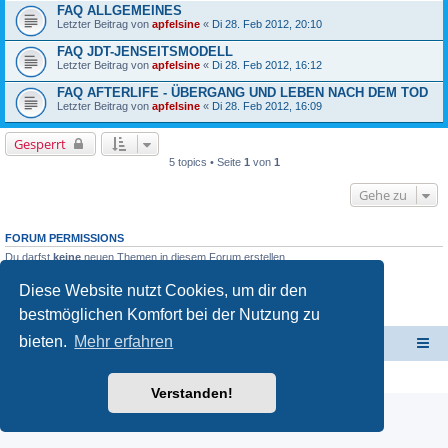
FAQ ALLGEMEINES
Letzter Beitrag von
apfelsine
«
Di 28. Feb 2012, 20:10
FAQ JDT-JENSEITSMODELL
Letzter Beitrag von
apfelsine
«
Di 28. Feb 2012, 16:12
FAQ AFTERLIFE - ÜBERGANG UND LEBEN NACH DEM TOD
Letzter Beitrag von
apfelsine
«
Di 28. Feb 2012, 16:09
Gesperrt
5 topics • Seite
1
von
1
Gehe zu
FORUM PERMISSIONS
Du darfst
keine
neuen Themen in diesem Forum erstellen.
Du darfst
keine
Antworten zu Themen in diesem Forum erstellen.
Du darfst deine Beiträge in diesem Forum
nicht
ändern.
Diese Website nutzt Cookies, um dir den
Du darfst deine Beiträge in diesem Forum
nicht
löschen.
bestmöglichen Komfort bei der Nutzung zu
Du darfst
keine
Dateianhänge in diesem Forum erstellen.
bieten.
Mehr erfahren
Jenseits der Thesen - Hauptseite
Foren-Übersicht
Powered by
phpBB
® Forum Software © phpBB Limited
Deutsche Übersetzung durch
phpBB.de
Verstanden!