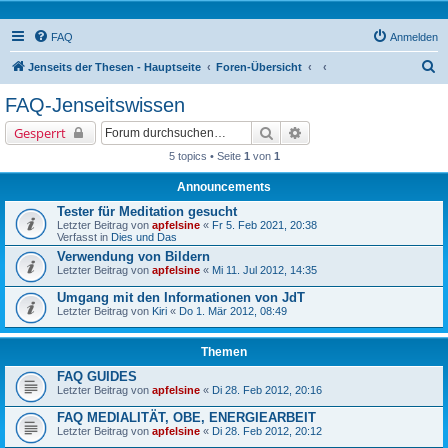
FAQ
Anmelden
S
Jenseits der Thesen - Hauptseite
Foren-Übersicht
u
FAQ-Jenseitswissen
c
Suche
Erweiterte Suche
Gesperrt
h
5 topics • Seite
1
von
1
e
Announcements
Tester für Meditation gesucht
Letzter Beitrag von
apfelsine
«
Fr 5. Feb 2021, 20:38
Verfasst in
Dies und Das
Verwendung von Bildern
Letzter Beitrag von
apfelsine
«
Mi 11. Jul 2012, 14:35
Umgang mit den Informationen von JdT
Letzter Beitrag von
Kiri
«
Do 1. Mär 2012, 08:49
Themen
FAQ GUIDES
Letzter Beitrag von
apfelsine
«
Di 28. Feb 2012, 20:16
FAQ MEDIALITÄT, OBE, ENERGIEARBEIT
Letzter Beitrag von
apfelsine
«
Di 28. Feb 2012, 20:12