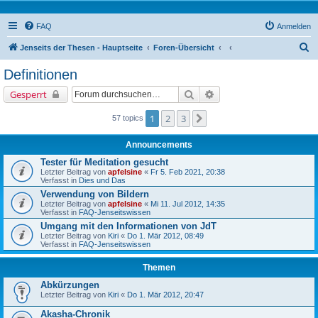
FAQ
Anmelden
S
Jenseits der Thesen - Hauptseite
Foren-Übersicht
u
Definitionen
c
Suche
Erweiterte Suche
Gesperrt
h
e
1
2
3
Nächste
57 topics
Announcements
Tester für Meditation gesucht
Letzter Beitrag von
apfelsine
«
Fr 5. Feb 2021, 20:38
Verfasst in
Dies und Das
Verwendung von Bildern
Letzter Beitrag von
apfelsine
«
Mi 11. Jul 2012, 14:35
Verfasst in
FAQ-Jenseitswissen
Umgang mit den Informationen von JdT
Letzter Beitrag von
Kiri
«
Do 1. Mär 2012, 08:49
Verfasst in
FAQ-Jenseitswissen
Themen
Abkürzungen
Letzter Beitrag von
Kiri
«
Do 1. Mär 2012, 20:47
Akasha-Chronik