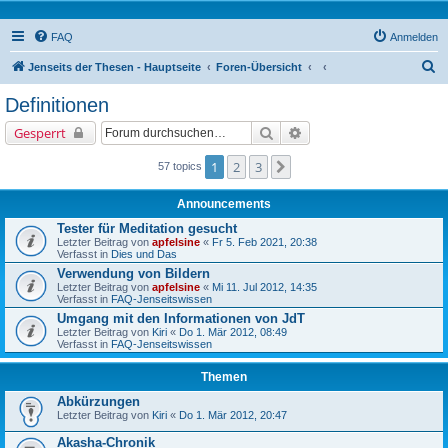
FAQ
Anmelden
S
Jenseits der Thesen - Hauptseite
Foren-Übersicht
u
Definitionen
c
Suche
Erweiterte Suche
Gesperrt
h
e
1
2
3
Nächste
57 topics
Announcements
Tester für Meditation gesucht
Letzter Beitrag von
apfelsine
«
Fr 5. Feb 2021, 20:38
Verfasst in
Dies und Das
Verwendung von Bildern
Letzter Beitrag von
apfelsine
«
Mi 11. Jul 2012, 14:35
Verfasst in
FAQ-Jenseitswissen
Umgang mit den Informationen von JdT
Letzter Beitrag von
Kiri
«
Do 1. Mär 2012, 08:49
Verfasst in
FAQ-Jenseitswissen
Themen
Abkürzungen
Letzter Beitrag von
Kiri
«
Do 1. Mär 2012, 20:47
Akasha-Chronik