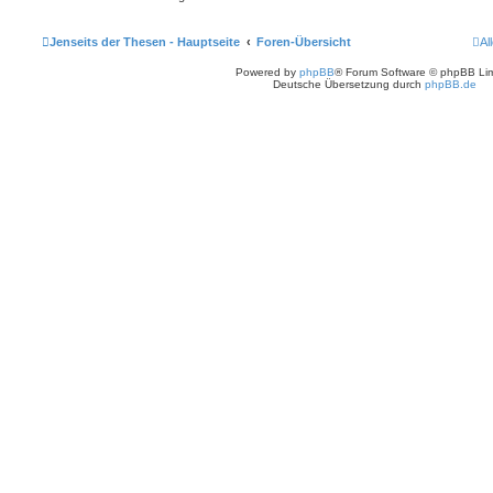
Jenseits der Thesen - Hauptseite
Foren-Übersicht
Al
Powered by
phpBB
® Forum Software © phpBB Lim
Deutsche Übersetzung durch
phpBB.de