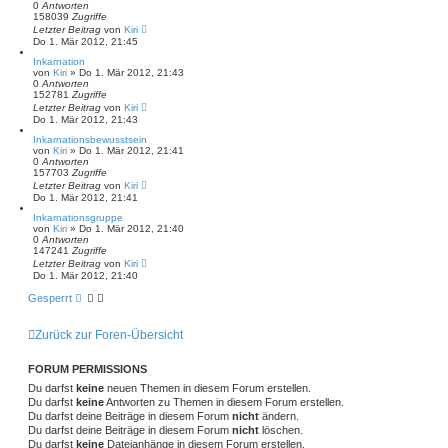
0
Antworten
158039
Zugriffe
Letzter Beitrag
von
Kiri
Do 1. Mär 2012, 21:45
Inkarnation
von
Kiri
» Do 1. Mär 2012, 21:43
0
Antworten
152781
Zugriffe
Letzter Beitrag
von
Kiri
Do 1. Mär 2012, 21:43
Inkarnationsbewusstsein
von
Kiri
» Do 1. Mär 2012, 21:41
0
Antworten
157703
Zugriffe
Letzter Beitrag
von
Kiri
Do 1. Mär 2012, 21:41
Inkarnationsgruppe
von
Kiri
» Do 1. Mär 2012, 21:40
0
Antworten
147241
Zugriffe
Letzter Beitrag
von
Kiri
Do 1. Mär 2012, 21:40
Gesperrt
Zurück zur Foren-Übersicht
FORUM PERMISSIONS
Du darfst
keine
neuen Themen in diesem Forum erstellen.
Du darfst
keine
Antworten zu Themen in diesem Forum erstellen.
Du darfst deine Beiträge in diesem Forum
nicht
ändern.
Du darfst deine Beiträge in diesem Forum
nicht
löschen.
Du darfst
keine
Dateianhänge in diesem Forum erstellen.