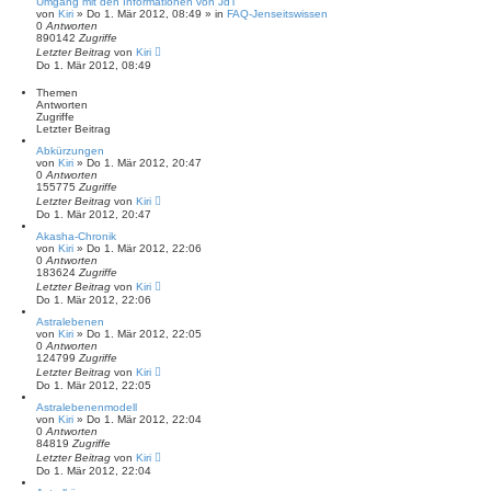
Umgang mit den Informationen von JdT
von
Kiri
» Do 1. Mär 2012, 08:49 » in
FAQ-Jenseitswissen
0
Antworten
890142
Zugriffe
Letzter Beitrag
von
Kiri
Do 1. Mär 2012, 08:49
Themen
Antworten
Zugriffe
Letzter Beitrag
Abkürzungen
von
Kiri
» Do 1. Mär 2012, 20:47
0
Antworten
155775
Zugriffe
Letzter Beitrag
von
Kiri
Do 1. Mär 2012, 20:47
Akasha-Chronik
von
Kiri
» Do 1. Mär 2012, 22:06
0
Antworten
183624
Zugriffe
Letzter Beitrag
von
Kiri
Do 1. Mär 2012, 22:06
Astralebenen
von
Kiri
» Do 1. Mär 2012, 22:05
0
Antworten
124799
Zugriffe
Letzter Beitrag
von
Kiri
Do 1. Mär 2012, 22:05
Astralebenenmodell
von
Kiri
» Do 1. Mär 2012, 22:04
0
Antworten
84819
Zugriffe
Letzter Beitrag
von
Kiri
Do 1. Mär 2012, 22:04