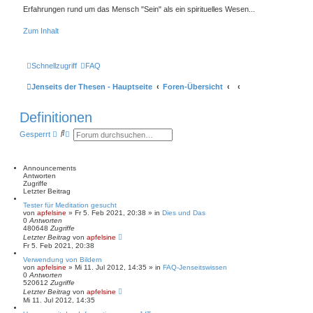
Erfahrungen rund um das Mensch "Sein" als ein spirituelles Wesen...
Zum Inhalt
Schnellzugriff
FAQ
Jenseits der Thesen - Hauptseite
Foren-Übersicht
Definitionen
S
E
Gesperrt
u
r
c
w
h
e
e
i
Announcements
t
Antworten
e
Zugriffe
r
Letzter Beitrag
t
Tester für Meditation gesucht
e
von
apfelsine
» Fr 5. Feb 2021, 20:38 » in
Dies und Das
S
0
Antworten
u
480648
Zugriffe
c
Letzter Beitrag
von
apfelsine
h
Fr 5. Feb 2021, 20:38
e
Verwendung von Bildern
von
apfelsine
» Mi 11. Jul 2012, 14:35 » in
FAQ-Jenseitswissen
0
Antworten
520612
Zugriffe
Letzter Beitrag
von
apfelsine
Mi 11. Jul 2012, 14:35