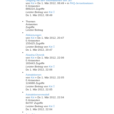
Umgang mit den Informationen von JdT
von
Kiri
» Do 1. Mär 2012, 08:49 » in
FAQ-Jenseitswissen
0
Antworten
889224
Zugriffe
Letzter Beitrag
von
Kiri
Do 1. Mär 2012, 08:49
Themen
Antworten
Zugriffe
Letzter Beitrag
Abkürzungen
von
Kiri
» Do 1. Mär 2012, 20:47
0
Antworten
155425
Zugriffe
Letzter Beitrag
von
Kiri
Do 1. Mär 2012, 20:47
Akasha-Chronik
von
Kiri
» Do 1. Mär 2012, 22:06
0
Antworten
183443
Zugriffe
Letzter Beitrag
von
Kiri
Do 1. Mär 2012, 22:06
Astralebenen
von
Kiri
» Do 1. Mär 2012, 22:05
0
Antworten
124688
Zugriffe
Letzter Beitrag
von
Kiri
Do 1. Mär 2012, 22:05
Astralebenenmodell
von
Kiri
» Do 1. Mär 2012, 22:04
0
Antworten
84797
Zugriffe
Letzter Beitrag
von
Kiri
Do 1. Mär 2012, 22:04