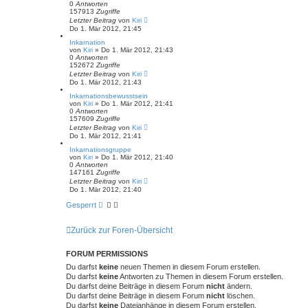
0
Antworten
157913
Zugriffe
Letzter Beitrag
von
Kiri
Do 1. Mär 2012, 21:45
Inkarnation
von
Kiri
» Do 1. Mär 2012, 21:43
0
Antworten
152672
Zugriffe
Letzter Beitrag
von
Kiri
Do 1. Mär 2012, 21:43
Inkarnationsbewusstsein
von
Kiri
» Do 1. Mär 2012, 21:41
0
Antworten
157609
Zugriffe
Letzter Beitrag
von
Kiri
Do 1. Mär 2012, 21:41
Inkarnationsgruppe
von
Kiri
» Do 1. Mär 2012, 21:40
0
Antworten
147161
Zugriffe
Letzter Beitrag
von
Kiri
Do 1. Mär 2012, 21:40
Gesperrt
Zurück zur Foren-Übersicht
FORUM PERMISSIONS
Du darfst
keine
neuen Themen in diesem Forum erstellen.
Du darfst
keine
Antworten zu Themen in diesem Forum erstellen.
Du darfst deine Beiträge in diesem Forum
nicht
ändern.
Du darfst deine Beiträge in diesem Forum
nicht
löschen.
Du darfst
keine
Dateianhänge in diesem Forum erstellen.