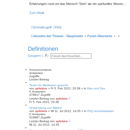
Erfahrungen rund um das Mensch "Sein" als ein spirituelles Wesen...
Zum Inhalt
Schnellzugriff
FAQ
Jenseits der Thesen - Hauptseite
Foren-Übersicht
Definitionen
S
E
Gesperrt
u
r
c
w
h
e
e
i
Announcements
t
Antworten
e
Zugriffe
r
Letzter Beitrag
t
Tester für Meditation gesucht
e
von
apfelsine
» Fr 5. Feb 2021, 20:38 » in
Dies und Das
S
0
Antworten
u
479817
Zugriffe
c
Letzter Beitrag
von
apfelsine
h
Fr 5. Feb 2021, 20:38
e
Verwendung von Bildern
von
apfelsine
» Mi 11. Jul 2012, 14:35 » in
FAQ-Jenseitswissen
0
Antworten
519897
Zugriffe
Letzter Beitrag
von
apfelsine
Mi 11. Jul 2012, 14:35