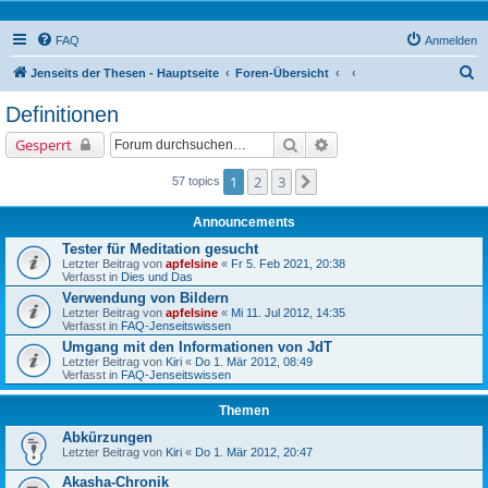
FAQ
Anmelden
S
Jenseits der Thesen - Hauptseite
Foren-Übersicht
u
Definitionen
c
Suche
Erweiterte Suche
Gesperrt
h
e
1
2
3
Nächste
57 topics
Announcements
Tester für Meditation gesucht
Letzter Beitrag von
apfelsine
«
Fr 5. Feb 2021, 20:38
Verfasst in
Dies und Das
Verwendung von Bildern
Letzter Beitrag von
apfelsine
«
Mi 11. Jul 2012, 14:35
Verfasst in
FAQ-Jenseitswissen
Umgang mit den Informationen von JdT
Letzter Beitrag von
Kiri
«
Do 1. Mär 2012, 08:49
Verfasst in
FAQ-Jenseitswissen
Themen
Abkürzungen
Letzter Beitrag von
Kiri
«
Do 1. Mär 2012, 20:47
Akasha-Chronik