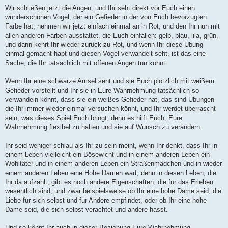
Wir schließen jetzt die Augen, und Ihr seht direkt vor Euch einen
wunderschönen Vogel, der ein Gefieder in der von Euch bevorzugten
Farbe hat, nehmen wir jetzt einfach einmal an in Rot, und den Ihr nun mit
allen anderen Farben ausstattet, die Euch einfallen: gelb, blau, lila, grün,
und dann kehrt Ihr wieder zurück zu Rot, und wenn Ihr diese Übung
einmal gemacht habt und diesen Vogel verwandelt seht, ist das eine
Sache, die Ihr tatsächlich mit offenen Augen tun könnt.
Wenn Ihr eine schwarze Amsel seht und sie Euch plötzlich mit weißem
Gefieder vorstellt und Ihr sie in Eure Wahrnehmung tatsächlich so
verwandeln könnt, dass sie ein weißes Gefieder hat, das sind Übungen
die Ihr immer wieder einmal versuchen könnt, und Ihr werdet überrascht
sein, was dieses Spiel Euch bringt, denn es hilft Euch, Eure
Wahrnehmung flexibel zu halten und sie auf Wunsch zu verändern.
Ihr seid weniger schlau als Ihr zu sein meint, wenn Ihr denkt, dass Ihr in
einem Leben vielleicht ein Bösewicht und in einem anderen Leben ein
Wohltäter und in einem anderen Leben ein Straßenmädchen und in wieder
einem anderen Leben eine Hohe Damen wart, denn in diesen Leben, die
Ihr da aufzählt, gibt es noch andere Eigenschaften, die für das Erleben
wesentlich sind, und zwar beispielsweise ob Ihr eine hohe Dame seid, die
Liebe für sich selbst und für Andere empfindet, oder ob Ihr eine hohe
Dame seid, die sich selbst verachtet und andere hasst.
Und so könnt Ihr auch in dieser Beziehung Eure Wahrnehmung