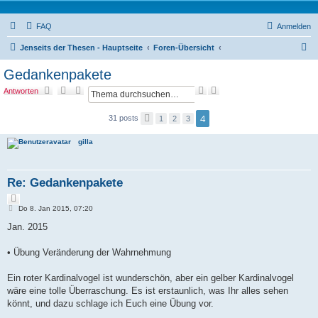
FAQ
Anmelden
S
Jenseits der Thesen - Hauptseite
Foren-Übersicht
u
Gedankenpakete
c
S
E
Antworten
h
u
r
c
w
e
4
31 posts
V
1
2
3
h
e
o
e
i
r
t
gilla
h
e
e
r
r
t
i
g
e
Re: Gedankenpakete
e
S
Z
u
B
i
c
Do 8. Jan 2015, 07:20
e
t
h
i
Jan. 2015
a
e
t
t
r
a
• Übung Veränderung der Wahrnehmung
g
Ein roter Kardinalvogel ist wunderschön, aber ein gelber Kardinalvogel
wäre eine tolle Überraschung. Es ist erstaunlich, was Ihr alles sehen
könnt, und dazu schlage ich Euch eine Übung vor.