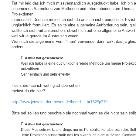
Tut mir leid das ich mich missverständlich ausgedrückt habe. Ich bin a
allgemeinen Sammlung von Methoden und Informationen zum Thema
Projektionen
interessiert. Deshalb meine ich dich da an sich nicht persönlich. Es ist
unglücklich formuliert. Es sollte eine allgemeine Aufforderung sein, glei
wollte ich dich mit ansprechen, obwohl ich auf eine allgemeine Antwort
weil wir ja gerade im Austausch waren.
Wenn ich die allgemeine Form "man" verwende, dann wirkt das ja glei
anders. .
Ashua hat geschrieben:
Weil ich habe ja eine gut funktionierende Methode um meine Projekt
aufzulösen .
Sehr einfach und sehr effektiv.
Huch, die hab ich wohl glatt übersehen.
meinst du die hier?
http://www.jenseits-der-thesen.de/board ... t=132#p279
Bitte sei so lieb und beschreib sie nochmal wenn es die nicht sein sollt
Ashua hat geschrieben:
Diese Methode wirkt allerdings nur im Persönlichkeitsbereich des Selb
Jene Projektion ausserhalb des Ich,s kann ich nicht auflösen. Gemeint 