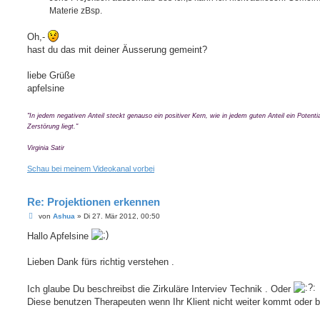
Materie zBsp.
Oh,-
hast du das mit deiner Äusserung gemeint?
liebe Grüße
apfelsine
"In jedem negativen Anteil steckt genauso ein positiver Kern, wie in jedem guten Anteil ein Potentia
Zerstörung liegt."
Virginia Satir
Schau bei meinem Videokanal vorbei
Re: Projektionen erkennen
B
von
Ashua
»
Di 27. Mär 2012, 00:50
e
i
Hallo Apfelsine
t
r
a
Lieben Dank fürs richtig verstehen .
g
Ich glaube Du beschreibst die Zirkuläre Interviev Technik . Oder
Diese benutzen Therapeuten wenn Ihr Klient nicht weiter kommt oder bl