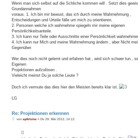
Wenn man sich selbst auf die Schliche kommen will . Setzt dies gewi
Grundannahmen
voraus. 1. Ich bin mir bewust, das ich durch meine Wahrnehmung ,
Entscheidungen und Urteile fälle um mich zu orientieren.
2. Personen welche ich wahrnehme spiegeln mir meine eigenen
Persönlichkeitsanteile.
3. Ich kann nur Teile oder Ausschnitte einer Persönlichkeit wahrnehme
4. Ich kann nur Mich und meine Wahrnehmung ändern , aber Nicht mei
Gegenüber.
Wer dies noch nicht gelernt und erfahren hat , wird sich schwer tun , s
Eigenen
Projektionen aufzulösen .
Vieleicht meinst Du ja solche Leute ?
Doch ich vermute das dies hier den Meisten bereits klar ist.
LG
Re: Projektionen erkennen
B
von
apfelsine
»
Do 29. Mär 2012, 14:12
e
i
t
r
a