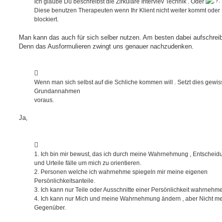
Ich glaube Du beschreibst die Zirkuläre Interviev Technik . Oder
g
Diese benutzen Therapeuten wenn Ihr Klient nicht weiter kommt oder
blockiert.
Man kann das auch für sich selber nutzen. Am besten dabei aufschrei
Denn das Ausformulieren zwingt uns genauer nachzudenken.
Wenn man sich selbst auf die Schliche kommen will . Setzt dies gewis
Grundannahmen
voraus.
Ja,
1. Ich bin mir bewust, das ich durch meine Wahrnehmung , Entschei
und Urteile fälle um mich zu orientieren.
2. Personen welche ich wahrnehme spiegeln mir meine eigenen
Persönlichkeitsanteile.
3. Ich kann nur Teile oder Ausschnitte einer Persönlichkeit wahrnehm
4. Ich kann nur Mich und meine Wahrnehmung ändern , aber Nicht m
Gegenüber.