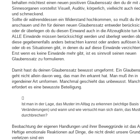
behalten möchtest einen neuen positiven Glaubenssatz den du dir mit 
Sinnesorganen vorstellst Visuell, Auditiv, körperlich, vielleicht auch ri
und schmeckend.
Sollte dir währenddessen ein Widerstand hochkommen, so mußt du ihn
anschauen und ihn für deinen neuen Glaubenssatz entweder berücksic
oder dir überlegen ob du diesen Einwand auch in die Altzeuglkiste tun 
ALLE Einwände müssen berücksichtigt werden und überlegt werden ob
diese gegebenenfalls anders betrachten kannst oder anders auflösen k
oder ob es Situationen gibt, in denen du auf diese Einwände verzichte
Erst wenn es keine Einwände mehr gibt, ist es sinnvoll seinen neuen
Glaubenssatz zu formulieren.
Damit hast du deinen Glaubenssatz bewusst umgeformt. Ein Glauben
geht nicht allein davon weg, das man ihn erkannt hat. Man muß ihn in
irgendeiner Art umformen. Manchmal geschieht das unbewusst. Manc
erfordert es eine bewusste Beteiligung.
Ist man in der Lage, das Muster im Alltag zu erkennen (wichtige Basis 
Veränderungen) und wann und wie versucht man sich darin, das Must
durchbrechen?
Beobachtung der eigenen Handlungen und ihrer Beweggründe ist das A
Heftige emotionale Reaktionen auf Dinge, die nicht direkt unsere Grun
verletzen sind ein