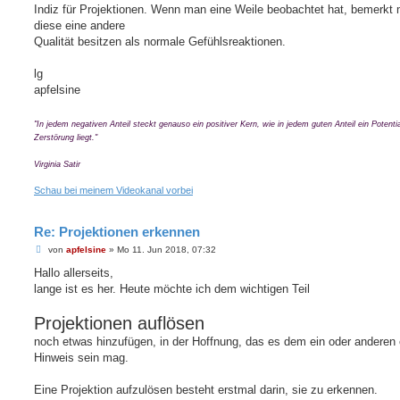
Indiz für Projektionen. Wenn man eine Weile beobachtet hat, bemerkt
diese eine andere
Qualität besitzen als normale Gefühlsreaktionen.
lg
apfelsine
"In jedem negativen Anteil steckt genauso ein positiver Kern, wie in jedem guten Anteil ein Potentia
Zerstörung liegt."
Virginia Satir
Schau bei meinem Videokanal vorbei
Re: Projektionen erkennen
B
von
apfelsine
»
Mo 11. Jun 2018, 07:32
e
i
Hallo allerseits,
t
lange ist es her. Heute möchte ich dem wichtigen Teil
r
a
g
Projektionen auflösen
noch etwas hinzufügen, in der Hoffnung, das es dem ein oder anderen 
Hinweis sein mag.
Eine Projektion aufzulösen besteht erstmal darin, sie zu erkennen.