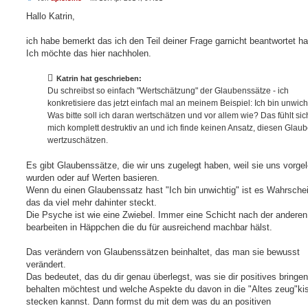
e
i
Hallo Katrin,
t
r
a
ich habe bemerkt das ich den Teil deiner Frage garnicht beantwortet h
g
Ich möchte das hier nachholen.
Katrin hat geschrieben:
Du schreibst so einfach "Wertschätzung" der Glaubenssätze - ich
konkretisiere das jetzt einfach mal an meinem Beispiel: Ich bin unwicht
Was bitte soll ich daran wertschätzen und vor allem wie? Das fühlt sich
mich komplett destruktiv an und ich finde keinen Ansatz, diesen Glau
wertzuschätzen.
Es gibt Glaubenssätze, die wir uns zugelegt haben, weil sie uns vorgel
wurden oder auf Werten basieren.
Wenn du einen Glaubenssatz hast "Ich bin unwichtig" ist es Wahrschei
das da viel mehr dahinter steckt.
Die Psyche ist wie eine Zwiebel. Immer eine Schicht nach der anderen
bearbeiten in Häppchen die du für ausreichend machbar hälst.
Das verändern von Glaubenssätzen beinhaltet, das man sie bewusst
verändert.
Das bedeutet, das du dir genau überlegst, was sie dir positives bringe
behalten möchtest und welche Aspekte du davon in die "Altes zeug"ki
stecken kannst. Dann formst du mit dem was du an positiven