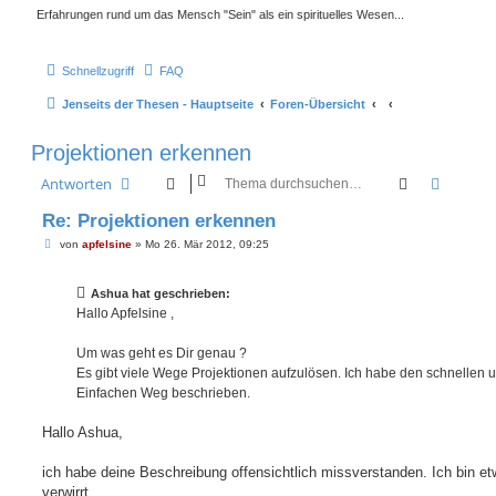
Erfahrungen rund um das Mensch "Sein" als ein spirituelles Wesen...
Schnellzugriff
FAQ
Jenseits der Thesen - Hauptseite
Foren-Übersicht
Projektionen erkennen
Suche
Erweite
Antworten
Re: Projektionen erkennen
B
von
apfelsine
»
Mo 26. Mär 2012, 09:25
e
i
t
Ashua hat geschrieben:
r
a
Hallo Apfelsine ,
g
Um was geht es Dir genau ?
Es gibt viele Wege Projektionen aufzulösen. Ich habe den schnellen 
Einfachen Weg beschrieben.
Hallo Ashua,
ich habe deine Beschreibung offensichtlich missverstanden. Ich bin e
verwirrt.