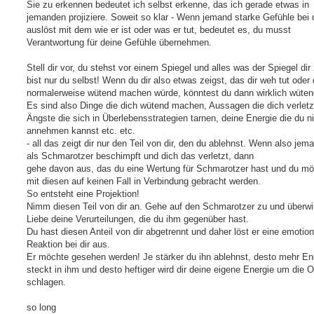
Sie zu erkennen bedeutet ich selbst erkenne, das ich gerade etwas in
jemanden projiziere. Soweit so klar - Wenn jemand starke Gefühle bei d
auslöst mit dem wie er ist oder was er tut, bedeutet es, du musst
Verantwortung für deine Gefühle übernehmen.
Stell dir vor, du stehst vor einem Spiegel und alles was der Spiegel dir 
bist nur du selbst! Wenn du dir also etwas zeigst, das dir weh tut oder
normalerweise wütend machen würde, könntest du dann wirklich wüten
Es sind also Dinge die dich wütend machen, Aussagen die dich verletz
Ängste die sich in Überlebensstrategien tarnen, deine Energie die du n
annehmen kannst etc. etc.
- all das zeigt dir nur den Teil von dir, den du ablehnst. Wenn also jem
als Schmarotzer beschimpft und dich das verletzt, dann
gehe davon aus, das du eine Wertung für Schmarotzer hast und du mö
mit diesen auf keinen Fall in Verbindung gebracht werden.
So entsteht eine Projektion!
Nimm diesen Teil von dir an. Gehe auf den Schmarotzer zu und überwi
Liebe deine Verurteilungen, die du ihm gegenüber hast.
Du hast diesen Anteil von dir abgetrennt und daher löst er eine emotion
Reaktion bei dir aus.
Er möchte gesehen werden! Je stärker du ihn ablehnst, desto mehr En
steckt in ihm und desto heftiger wird dir deine eigene Energie um die 
schlagen.
so long