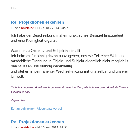
LG
Re: Projektionen erkennen
B
von
apfelsine
»
Di 26. Nov 2013, 08:27
e
i
Ich habe der Beschreibung mal ein praktisches Beispiel hinzugefügt
t
und eine Kleinigkeit ergänzt.
r
a
g
Was mir zu Objektiv und Subjektiv einfällt.
Ich halte es für sinnig davon auszugehen, das wir Teil einer Welt sind 
tatsächliche Trennung in Objekt und Subjekt eigentlich nicht möglich is
beeinflussen uns ständig gegenseitig
und stehen in permanenter Wechselwirkung mit uns selbst und unserer
Umwelt.
"In jedem negativen Anteil steckt genauso ein positiver Kern, wie in jedem guten Anteil ein Potentia
Zerstörung liegt."
Virginia Satir
Schau bei meinem Videokanal vorbei
Re: Projektionen erkennen
B
von
apfelsine
»
Mi 16. Apr 2014, 07:31