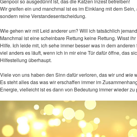
Genpool so ausgedünnt ist, das die Katzen inzest betreiben!
Wir greifen ein und manchmal ist es im Einklang mit dem Sein, a
sondern reine Verstandesentscheidung.
Wie gehen wir mit Leid anderer um? Will ich tatsächlich jemand
Manchmal ist eine scheinbare Rettung keine Rettung. Wisst ihr 
Hilfe. Ich leide mit, ich sehe immer besser was in dem anderen fa
viel anders es läuft, wenn ich in mir eine Tür dafür öffne, das s
Hilfestellung überhaupt.
Viele von uns haben den Sinn dafür verloren, das wir und
wie
w
Es steht alles das was wir erschaffen immer im Zusammenhang
Energie, vielleicht ist es dann von Bedeutung immer wieder zu p