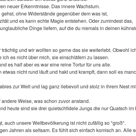
ren neuer Erkenntnisse. Das innere Wachstum.
n gehst, ohne Widerstände gegenüber dem was ist,
ität und es kann echte Magie entstehen. Oder zumindest das,
nglaubliche Dinge liefern, auf die du niemals in deinen kühns
trächtig und wir wollten so gerne das sie weiterlebt. Obwohl i
ch es nicht über mich, sie einschläfern zu lassen.
 es half aber es war eine reine Tortur für uns alle.
etwas nicht rund läuft und hakt und krampft, dann soll es manc
ies zur Welt und lag ganz liebevoll und stolz in ihrem Nest mi
auf andere Weise, was schon zuvor anstand.
 und heute sind sie drei quietschfidele Jungs die nur Quatsch i
 auch unsere Weltbevölkerung ist nicht zufällig so "groß".
gen Jahren als seltsam. Es fühlt sich einfach komisch an. Alle 