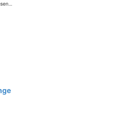
sen...
nge