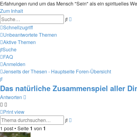
Erfahrungen rund um das Mensch "Sein" als ein spirituelles We
Zum Inhalt
Erweiterte
Suche
Suche
Schnellzugriff
Unbeantwortete Themen
Aktive Themen
Suche
FAQ
Anmelden
Jenseits der Thesen - Hauptseite
Foren-Übersicht
Suche
Das natürliche Zusammenspiel aller Di
Antworten
Print view
Erweiterte
Suche
Suche
1 post • Seite
1
von
1