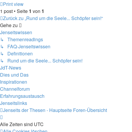
Print view
1 post • Seite
1
von
1
Zurück zu „Rund um die Seele... Schöpfer sein!“
Gehe zu
Jenseitswissen
↳ Themenreadings
↳ FAQ-Jenseitswissen
↳ Definitionen
↳ Rund um die Seele... Schöpfer sein!
JdT-News
Dies und Das
Inspirationen
Channelforum
Erfahrungsaustausch
Jenseitslinks
Jenseits der Thesen - Hauptseite
Foren-Übersicht
Alle Zeiten sind
UTC
Alle Cookies löschen