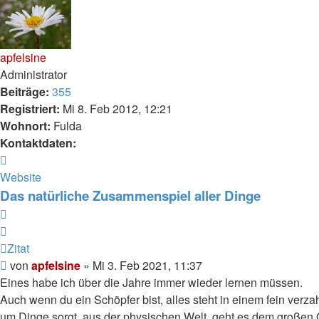
apfelsine
Administrator
Beiträge:
355
Registriert:
Mi 8. Feb 2012, 12:21
Wohnort:
Fulda
Kontaktdaten:
Kontaktdaten
von
Website
apfelsine
Das natürliche Zusammenspiel aller Dinge
Zitat
Zitat
Beitrag
von
apfelsine
»
Mi 3. Feb 2021, 11:37
Eines habe ich über die Jahre immer wieder lernen müssen.
Auch wenn du ein Schöpfer bist, alles steht in einem fein ve
um Dinge sorgt, aus der physischen Welt, geht es dem großen