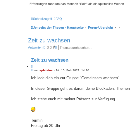
Erfahrungen rund um das Mensch "Sein" als ein spirituelles Wesen...
Schnellzugriff
FAQ
Jenseits der Thesen - Hauptseite
Foren-Übersicht
Zeit zu wachsen
S
E
Antworten
u
r
c
w
h
e
Zeit zu wachsen
e
i
t
Z
e
B
i
von
apfelsine
»
Mo 15. Feb 2021, 14:10
r
e
t
t
i
Ich lade dich ein zur Gruppe "Gemeinsam wachsen"
e
a
t
S
t
r
u
a
In dieser Gruppe geht es darum deine Blockaden, Themen 
c
g
h
e
Ich stehe euch mit meiner Präsenz zur Verfügung.
Termin:
Freitag ab 20 Uhr