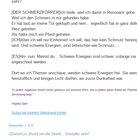
sehr?
[DER SCHMERZKÖRPER]Ich leide, weil ich damit in Resonanz gehe.
Weil ich den Schmerz in mir gefunden habe.
Er hat laut an meine Tür geklopft und nein... eigentlich hat er ganz dol
Herz getreten.
Als hätte mich ein Pferd getreten.
[ICH]Aber ich will nur Einhörner! Ich will, das hier kein Schmutz herei
wird. Und schwere Energien, sind bitteschön wie Schmutz...
[ES]Hm. nun. Meinst du... Schwere Energien sind schwer, solange sie 
angeschaut werden.
Dort wo ich Themen anschaue, werden schwere Energien frei. Sie wer
feinstofflich und bringen Licht dorthin, wo zuvor Dunkelheit war.
"In jedem negativen Anteil steckt genauso ein positiver Kern, wie in jedem guten Anteil ein Potentia
Zerstörung liegt."
Virginia Satir
Schau bei meinem Videokanal vorbei
Antworten
Zurück zu „Rund um die Seele... Schöpfer sein!“