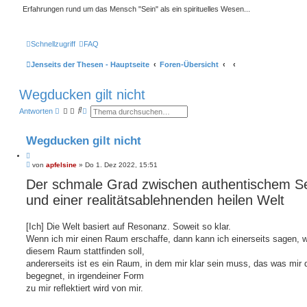
Erfahrungen rund um das Mensch "Sein" als ein spirituelles Wesen...
Schnellzugriff
FAQ
Jenseits der Thesen - Hauptseite
Foren-Übersicht
Wegducken gilt nicht
S
E
Antworten
u
r
c
w
h
e
Wegducken gilt nicht
e
i
t
Z
e
B
i
von
apfelsine
»
Do 1. Dez 2022, 15:51
r
e
t
t
Der schmale Grad zwischen authentischem S
i
e
a
t
S
t
und einer realitätsablehnenden heilen Welt
r
u
a
c
g
h
e
[Ich] Die Welt basiert auf Resonanz. Soweit so klar.
Wenn ich mir einen Raum erschaffe, dann kann ich einerseits sagen, w
diesem Raum stattfinden soll,
andererseits ist es ein Raum, in dem mir klar sein muss, das was mir 
begegnet, in irgendeiner Form
zu mir reflektiert wird von mir.