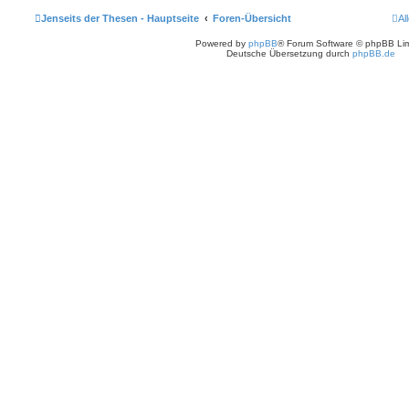
Jenseits der Thesen - Hauptseite
Foren-Übersicht
Al
Powered by
phpBB
® Forum Software © phpBB Lim
Deutsche Übersetzung durch
phpBB.de