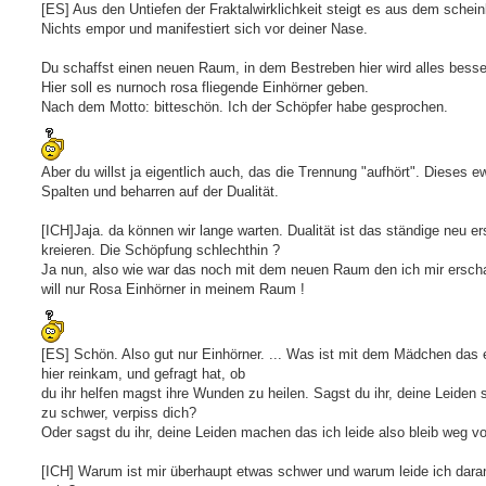
[ES] Aus den Untiefen der Fraktalwirklichkeit steigt es aus dem schei
Nichts empor und manifestiert sich vor deiner Nase.
Du schaffst einen neuen Raum, in dem Bestreben hier wird alles besser
Hier soll es nurnoch rosa fliegende Einhörner geben.
Nach dem Motto: bitteschön. Ich der Schöpfer habe gesprochen.
Aber du willst ja eigentlich auch, das die Trennung "aufhört". Dieses e
Spalten und beharren auf der Dualität.
[ICH]Jaja. da können wir lange warten. Dualität ist das ständige neu e
kreieren. Die Schöpfung schlechthin ?
Ja nun, also wie war das noch mit dem neuen Raum den ich mir erscha
will nur Rosa Einhörner in meinem Raum !
[ES] Schön. Also gut nur Einhörner. ... Was ist mit dem Mädchen das
hier reinkam, und gefragt hat, ob
du ihr helfen magst ihre Wunden zu heilen. Sagst du ihr, deine Leiden 
zu schwer, verpiss dich?
Oder sagst du ihr, deine Leiden machen das ich leide also bleib weg v
[ICH] Warum ist mir überhaupt etwas schwer und warum leide ich dara