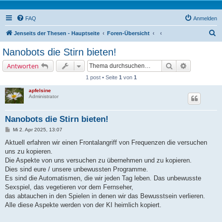
FAQ
Anmelden
S
Jenseits der Thesen - Hauptseite
Foren-Übersicht
u
Nanobots die Stirn bieten!
c
Suche
Erweiterte 
Antworten
h
1 post • Seite
1
von
1
e
apfelsine
Administrator
Nanobots die Stirn bieten!
B
Mi 2. Apr 2025, 13:07
e
i
Aktuell erfahren wir einen Frontalangriff von Frequenzen die versuchen
t
uns zu kopieren.
r
a
Die Aspekte von uns versuchen zu übernehmen und zu kopieren.
g
Dies sind eure / unsere unbewussten Programme.
Es sind die Automatismen, die wir jeden Tag leben. Das unbewusste
Sexspiel, das vegetieren vor dem Fernseher,
das abtauchen in den Spielen in denen wir das Bewusstsein verlieren.
Alle diese Aspekte werden von der KI heimlich kopiert.