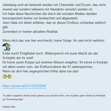
Jahrelang sind wir berieselt worden mit Chemtrails und Essen, das nicht
neutral war sondern teilweise mit Nanobots versetzt worden ist.
Ich habe diese Nachrichten die durch die sozialen Medien darüber
herumgeistern bisher nur beobachtet und abgewartet.
Jetzt habe ich direkt erfahren, das es diesen Einfluss scheinbar wirklich
gibt.
Zumindest in meiner aktuellen Realität.
Wenn dich das nun hier erschreckt, keine Sorge: ihr seid nicht wehrlos!
Erdet euch! Entgiftetet euch. Widersprecht mit eurer Macht als der
Schöpfer der ihr seid!
Ihr könnt euren Körper auf mehrere Weisen entgiften. Ihr könnt in Kontakt
mit allem eurem sein, der Einflussnahme der KI widersprechen.
Wenn du dich hier angesprochen fühlst dann tue das!
https://youtu.be/G-VJ13rZDnE
"In jedem negativen Anteil steckt genauso ein positiver Kern, wie in jedem guten Anteil ein Potential
zur Zerstörung liegt."
Virginia Satir