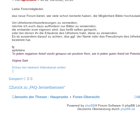
t
d
e
a
a
i
t
Liebe Forenmitglieder,
t
t
e
das neue Forum bietet, wie viele schon bemerkt haben, die Möglichkeit Bilder hochzulad
n
r
v
a
Um Urheberrechtsverletzungen zu vermeiden,
o
g
möchte ich euch dazu auffordern nur Bilder zu verwenden,
n
die entweder eure eigenen sind, das heißt selber gemacht,
a
oder bei denen ihr die Erlaubnis des Urhebers habt, diese zu verwenden.
p
Es ist ausserdem darauf zu achten, das ggf. der Name oder das Pseudonym des Urheber
f
bestimmt hat.
e
l
lg
s
apfelsine
i
"In jedem negativen Anteil steckt genauso ein positiver Kern, wie in jedem guten Anteil ein Potentia
n
e
Virginia Satir
Schau bei meinem Videokanal vorbei
N
a
c
Gesperrt
h
o
Zurück zu „FAQ-Jenseitswissen“
b
e
n
Jenseits der Thesen - Hauptseite
Foren-Übersicht
Al
Powered by
phpBB
® Forum Software © phpBB Lim
Deutsche Übersetzung durch
phpBB.de