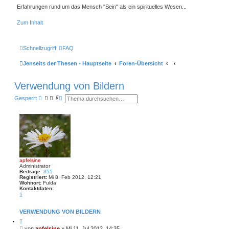
Erfahrungen rund um das Mensch "Sein" als ein spirituelles Wesen...
Zum Inhalt
Schnellzugriff
FAQ
Jenseits der Thesen - Hauptseite
Foren-Übersicht
Verwendung von Bildern
S
E
Gesperrt
u
r
c
w
h
e
e
i
t
e
r
t
e
S
apfelsine
u
Administrator
c
Beiträge:
355
h
Registriert:
Mi 8. Feb 2012, 12:21
e
Wohnort:
Fulda
Kontaktdaten:
K
o
n
t
VERWENDUNG VON BILDERN
a
Z
k
i
t
B
von
apfelsine
»
Mi 11. Jul 2012, 14:35