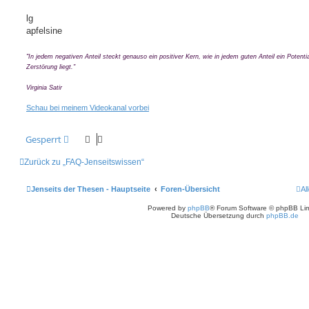
lg
apfelsine
"In jedem negativen Anteil steckt genauso ein positiver Kern, wie in jedem guten Anteil ein Potentia
Zerstörung liegt."
Virginia Satir
Schau bei meinem Videokanal vorbei
Gesperrt
Zurück zu „FAQ-Jenseitswissen“
Jenseits der Thesen - Hauptseite
Foren-Übersicht
Al
Powered by
phpBB
® Forum Software © phpBB Lim
Deutsche Übersetzung durch
phpBB.de