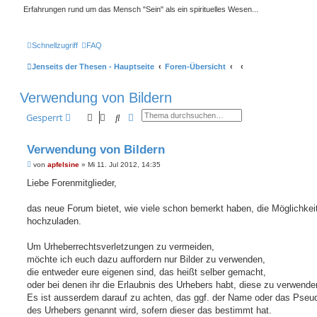
Erfahrungen rund um das Mensch "Sein" als ein spirituelles Wesen...
Schnellzugriff
FAQ
Jenseits der Thesen - Hauptseite
Foren-Übersicht
Verwendung von Bildern
Suche
Erweiterte Suche
Gesperrt
Verwendung von Bildern
B
von
apfelsine
»
Mi 11. Jul 2012, 14:35
e
i
Liebe Forenmitglieder,
t
r
a
das neue Forum bietet, wie viele schon bemerkt haben, die Möglichkeit
g
hochzuladen.
Um Urheberrechtsverletzungen zu vermeiden,
möchte ich euch dazu auffordern nur Bilder zu verwenden,
die entweder eure eigenen sind, das heißt selber gemacht,
oder bei denen ihr die Erlaubnis des Urhebers habt, diese zu verwende
Es ist ausserdem darauf zu achten, das ggf. der Name oder das Pse
des Urhebers genannt wird, sofern dieser das bestimmt hat.