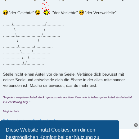
"der Gelehrte"
"der Verliebte"
"der Verzweifelte"
.......\........................../..............
.........\......................./..............
..........\..................../..............
...........\................/..............
............\............/..............
..............\......../..............
...............\..../..............
................\./..............
Stelle nicht einen Anteil vor deine Seele. Verbinde dich bewusst mit
deiner Seele und entscheide dich die Ebene in der alles miteinander
verbunden ist. Mache dir bewusst, das du mehr bist.
"In jedem negativen Anteil steckt genauso ein positiver Kern, wie in jedem guten Anteil ein Potential
zur Zerstörung liegt."
Virginia Satir
Schau bei meinem Videokanal vorbei
Diese Website nutzt Cookies, um dir den
Antworten
bestmöglichen Komfort bei der Nutzung zu