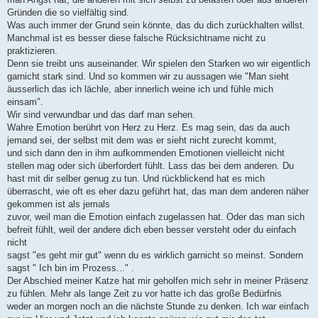
Gründen die so vielfältig sind.
Was auch immer der Grund sein könnte, das du dich zurückhalten willst.
Manchmal ist es besser diese falsche Rücksichtname nicht zu
praktizieren.
Denn sie treibt uns auseinander. Wir spielen den Starken wo wir eigentlich
garnicht stark sind. Und so kommen wir zu aussagen wie "Man sieht
äusserlich das ich lächle, aber innerlich weine ich und fühle mich
einsam".
Wir sind verwundbar und das darf man sehen.
Wahre Emotion berührt von Herz zu Herz. Es mag sein, das da auch
jemand sei, der selbst mit dem was er sieht nicht zurecht kommt,
und sich dann den in ihm aufkommenden Emotionen vielleicht nicht
stellen mag oder sich überfordert fühlt. Lass das bei dem anderen. Du
hast mit dir selber genug zu tun. Und rückblickend hat es mich
überrascht, wie oft es eher dazu geführt hat, das man dem anderen näher
gekommen ist als jemals
zuvor, weil man die Emotion einfach zugelassen hat. Oder das man sich
befreit fühlt, weil der andere dich eben besser versteht oder du einfach
nicht
sagst "es geht mir gut" wenn du es wirklich garnicht so meinst. Sondern
sagst " Ich bin im Prozess..." .
Der Abschied meiner Katze hat mir geholfen mich sehr in meiner Präsenz
zu fühlen. Mehr als lange Zeit zu vor hatte ich das große Bedürfnis
weder an morgen noch an die nächste Stunde zu denken. Ich war einfach