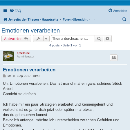
FAQ
Anmelden
S
Jenseits der Thesen - Hauptseite
Foren-Übersicht
u
Emotionen verarbeiten
c
Suche
Erweiterte 
Antworten
h
4 posts • Seite
1
von
1
e
apfelsine
Administrator
Emotionen verarbeiten
B
Mo 11. Sep 2017, 18:53
e
i
Uh, Emotionen verarbeiten. Das ist manchmal ein ganz schönes Stück
t
Arbeit.
r
a
Garnicht so einfach.
g
Ich habe mir ein paar Strategien erarbeitet und kennengelernt und
vielleicht ist es ja für dich jetzt oder später mal etwas,
das du gebrauchen kannst.
Bevor ich anfange, möchte ich unterscheiden zwischen Gefühlen und
Emotionen.