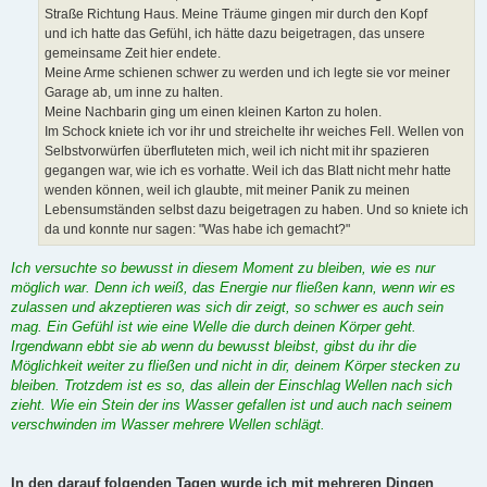
Straße Richtung Haus. Meine Träume gingen mir durch den Kopf
und ich hatte das Gefühl, ich hätte dazu beigetragen, das unsere
gemeinsame Zeit hier endete.
Meine Arme schienen schwer zu werden und ich legte sie vor meiner
Garage ab, um inne zu halten.
Meine Nachbarin ging um einen kleinen Karton zu holen.
Im Schock kniete ich vor ihr und streichelte ihr weiches Fell. Wellen von
Selbstvorwürfen überfluteten mich, weil ich nicht mit ihr spazieren
gegangen war, wie ich es vorhatte. Weil ich das Blatt nicht mehr hatte
wenden können, weil ich glaubte, mit meiner Panik zu meinen
Lebensumständen selbst dazu beigetragen zu haben. Und so kniete ich
da und konnte nur sagen: "Was habe ich gemacht?"
Ich versuchte so bewusst in diesem Moment zu bleiben, wie es nur
möglich war. Denn ich weiß, das Energie nur fließen kann, wenn wir es
zulassen und akzeptieren was sich dir zeigt, so schwer es auch sein
mag. Ein Gefühl ist wie eine Welle die durch deinen Körper geht.
Irgendwann ebbt sie ab wenn du bewusst bleibst, gibst du ihr die
Möglichkeit weiter zu fließen und nicht in dir, deinem Körper stecken zu
bleiben. Trotzdem ist es so, das allein der Einschlag Wellen nach sich
zieht. Wie ein Stein der ins Wasser gefallen ist und auch nach seinem
verschwinden im Wasser mehrere Wellen schlägt.
In den darauf folgenden Tagen wurde ich mit mehreren Dingen