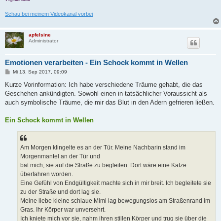
Schau bei meinem Videokanal vorbei
apfelsine
Administrator
Emotionen verarbeiten - Ein Schock kommt in Wellen
B
Mi 13. Sep 2017, 09:09
e
i
Kurze Vorinformation: Ich habe verschiedene Träume gehabt, die das
t
Geschehen ankündigten. Sowohl einen in tatsächlicher Voraussicht als
r
a
auch symbolische Träume, die mir das Blut in den Adern gefrieren ließen.
g
Ein Schock kommt in Wellen
Am Morgen klingelte es an der Tür. Meine Nachbarin stand im
Morgenmantel an der Tür und
bat mich, sie auf die Straße zu begleiten. Dort wäre eine Katze
überfahren worden.
Eine Gefühl von Endgültigkeit machte sich in mir breit. Ich begleitete sie
zu der Straße und dort lag sie.
Meine liebe kleine schlaue Mimi lag bewegungslos am Straßenrand im
Gras. Ihr Körper war unversehrt.
Ich kniete mich vor sie, nahm ihren stillen Körper und trug sie über die