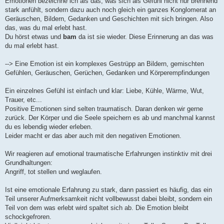
Emotionen bezeichne ich als das, was sich als Gefühl nicht nur brennend
stark anfühlt, sondern dazu auch noch gleich ein ganzes Konglomerat an
Geräuschen, Bildern, Gedanken und Geschichten mit sich bringen. Also
das, was du mal erlebt hast.
Du hörst etwas und
bam
da ist sie wieder. Diese Erinnerung an das was
du mal erlebt hast.
--> Eine Emotion ist ein komplexes Gestrüpp an Bildern, gemischten
Gefühlen, Geräuschen, Gerüchen, Gedanken und Körperempfindungen
Ein einzelnes Gefühl ist einfach und klar: Liebe, Kühle, Wärme, Wut,
Trauer, etc...
Positive Emotionen sind selten traumatisch. Daran denken wir gerne
zurück. Der Körper und die Seele speichern es ab und manchmal kannst
du es lebendig wieder erleben.
Leider macht er das aber auch mit den negativen Emotionen.
Wir reagieren auf emotional traumatische Erfahrungen instinktiv mit drei
Grundhaltungen:
Angriff, tot stellen und weglaufen.
Ist eine emotionale Erfahrung zu stark, dann passiert es häufig, das ein
Teil unserer Aufmerksamkeit nicht vollbewusst dabei bleibt, sondern ein
Teil von dem was erlebt wird spaltet sich ab. Die Emotion bleibt
schockgefroren.