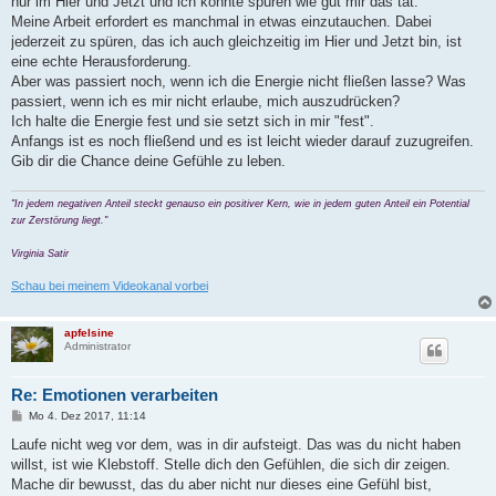
nur im Hier und Jetzt und ich konnte spüren wie gut mir das tat.
Meine Arbeit erfordert es manchmal in etwas einzutauchen. Dabei
jederzeit zu spüren, das ich auch gleichzeitig im Hier und Jetzt bin, ist
eine echte Herausforderung.
Aber was passiert noch, wenn ich die Energie nicht fließen lasse? Was
passiert, wenn ich es mir nicht erlaube, mich auszudrücken?
Ich halte die Energie fest und sie setzt sich in mir "fest".
Anfangs ist es noch fließend und es ist leicht wieder darauf zuzugreifen.
Gib dir die Chance deine Gefühle zu leben.
"In jedem negativen Anteil steckt genauso ein positiver Kern, wie in jedem guten Anteil ein Potential
zur Zerstörung liegt."
Virginia Satir
Schau bei meinem Videokanal vorbei
apfelsine
Administrator
Re: Emotionen verarbeiten
B
Mo 4. Dez 2017, 11:14
e
i
Laufe nicht weg vor dem, was in dir aufsteigt. Das was du nicht haben
t
willst, ist wie Klebstoff. Stelle dich den Gefühlen, die sich dir zeigen.
r
a
Mache dir bewusst, das du aber nicht nur dieses eine Gefühl bist,
g