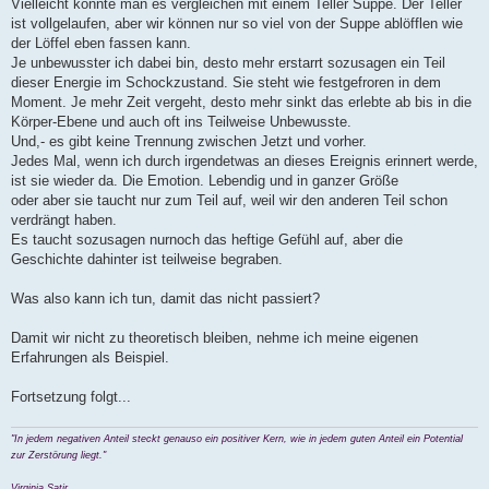
Vielleicht könnte man es vergleichen mit einem Teller Suppe. Der Teller
ist vollgelaufen, aber wir können nur so viel von der Suppe ablöfflen wie
der Löffel eben fassen kann.
Je unbewusster ich dabei bin, desto mehr erstarrt sozusagen ein Teil
dieser Energie im Schockzustand. Sie steht wie festgefroren in dem
Moment. Je mehr Zeit vergeht, desto mehr sinkt das erlebte ab bis in die
Körper-Ebene und auch oft ins Teilweise Unbewusste.
Und,- es gibt keine Trennung zwischen Jetzt und vorher.
Jedes Mal, wenn ich durch irgendetwas an dieses Ereignis erinnert werde,
ist sie wieder da. Die Emotion. Lebendig und in ganzer Größe
oder aber sie taucht nur zum Teil auf, weil wir den anderen Teil schon
verdrängt haben.
Es taucht sozusagen nurnoch das heftige Gefühl auf, aber die
Geschichte dahinter ist teilweise begraben.
Was also kann ich tun, damit das nicht passiert?
Damit wir nicht zu theoretisch bleiben, nehme ich meine eigenen
Erfahrungen als Beispiel.
Fortsetzung folgt...
"In jedem negativen Anteil steckt genauso ein positiver Kern, wie in jedem guten Anteil ein Potential
zur Zerstörung liegt."
Virginia Satir