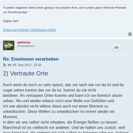
"In jedem negativen Anteil steckt genauso ein positiver Kern, wie in jedem guten Anteil ein Potential
zur Zerstörung liegt."
Virginia Satir
Schau bei meinem Videokanal vorbei
apfelsine
Administrator
Re: Emotionen verarbeiten
B
Mo 25. Sep 2017, 12:32
e
2) Vertraute Orte
i
t
r
a
Auch wenn du noch so sehr spürst, das sie nach wie vor da ist und du
g
sogar sehen kannst das sie da ist, kannst du sie nicht
berühren. An vertrauten Orten konnte und kann ich sie förmlich sitzen
sehen. Hin und wieder erfasst mich eine Welle von Gefühlen und
ich war absolut nicht willens diese auch nur einen Moment zu
unterdrücken. Diese Wellen zu unterdrücken ist immer wieder ein
Moment,
in dem wir uns selbst nicht erlauben, die Energie fließen zu lassen.
Manchmal ist es vielleicht vor anderen. Und wir halten uns zurück, weil
man Angst hat, die anderen mit sich selbst zu belasten oder aus anderen