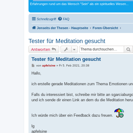
Erfahrungen rund um das Mensch "Sein" als ein spirituelles Wesen...
Schnellzugriff
FAQ
Jenseits der Thesen - Hauptseite
Foren-Übersicht
Tester für Meditation gesucht
S
Antworten
Tester für Meditation gesucht
B
von
apfelsine
»
Fr 5. Feb 2021, 20:38
e
i
Hallo,
t
r
a
ich erstelle gerade Meditationen zum Thema Emotionen und 
g
Falls du interessiert bist, schreibe mir bitte an sgarciaburgo
und ich sende dir einen Link an dem du die Meditation heru
Ich würde mich über ein Feedback dazu freuen.
lg
apfelsine