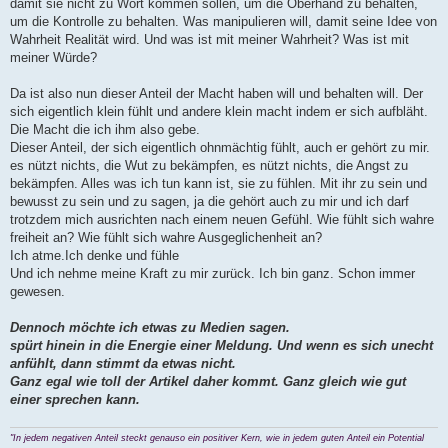
damit sie nicht zu Wort kommen sollen, um die Oberhand zu behalten,
um die Kontrolle zu behalten. Was manipulieren will, damit seine Idee von
Wahrheit Realität wird. Und was ist mit meiner Wahrheit? Was ist mit
meiner Würde?
Da ist also nun dieser Anteil der Macht haben will und behalten will. Der
sich eigentlich klein fühlt und andere klein macht indem er sich aufbläht.
Die Macht die ich ihm also gebe.
Dieser Anteil, der sich eigentlich ohnmächtig fühlt, auch er gehört zu mir.
es nützt nichts, die Wut zu bekämpfen, es nützt nichts, die Angst zu
bekämpfen. Alles was ich tun kann ist, sie zu fühlen. Mit ihr zu sein und
bewusst zu sein und zu sagen, ja die gehört auch zu mir und ich darf
trotzdem mich ausrichten nach einem neuen Gefühl. Wie fühlt sich wahre
freiheit an? Wie fühlt sich wahre Ausgeglichenheit an?
Ich atme.Ich denke und fühle
Und ich nehme meine Kraft zu mir zurück. Ich bin ganz. Schon immer
gewesen.
Dennoch möchte ich etwas zu Medien sagen.
spürt hinein in die Energie einer Meldung. Und wenn es sich unecht
anfühlt, dann stimmt da etwas nicht.
Ganz egal wie toll der Artikel daher kommt. Ganz gleich wie gut
einer sprechen kann.
"In jedem negativen Anteil steckt genauso ein positiver Kern, wie in jedem guten Anteil ein Potential