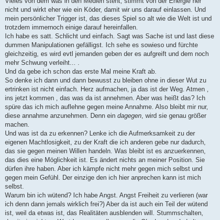
Vieles von dem was in den Medien steht, stimmt von der Energie her
nicht und wirkt eher wie ein Köder, damit wir uns darauf einlassen. Und
mein persönlicher Trigger ist, das dieses Spiel so alt wie die Welt ist und
trotzdem immernoch einige darauf hereinfallen.
Ich habe es satt. Schlicht und einfach. Sagt was Sache ist und last diese
dummen Manipulationen gefälligst. Ich sehe es sowieso und fürchte
gleichzeitig, es wird evtl jemanden geben der es aufgreift und dem noch
mehr Schwung verleiht... .
Und da gebe ich schon das erste Mal meine Kraft ab.
So denke ich dann und dann bewusst zu bleiben ohne in dieser Wut zu
ertrinken ist nicht einfach. Herz aufmachen, ja das ist der Weg. Atmen ,
ins jetzt kommen , das was da ist annehmen. Aber was heißt das? Ich
spüre das ich mich auflehne gegen meine Annahme. Also bleibt mir nur,
diese annahme anzunehmen. Denn ein
dagegen
, wird sie genau größer
machen.
Und was ist da zu erkennen? Lenke ich die Aufmerksamkeit zu der
eigenen Machtlosigkeit, zu der Kraft die ich anderen gebe nur dadurch,
das sie gegen meinen Willen handeln. Was bleibt ist es anzuerkennen,
das dies eine Möglichkeit ist. Es ändert nichts an meiner Position. Sie
dürfen ihre haben. Aber ich kämpfe nicht mehr gegen mich selbst und
gegen mein Gefühl. Der einzige den ich hier anprechen kann ist mich
selbst.
Warum bin ich wütend? Ich habe Angst. Angst Freiheit zu verlieren (war
ich denn dann jemals wirklich frei?) Aber da ist auch ein Teil der wütend
ist, weil da etwas ist, das Realitäten ausblenden will. Stummschalten,