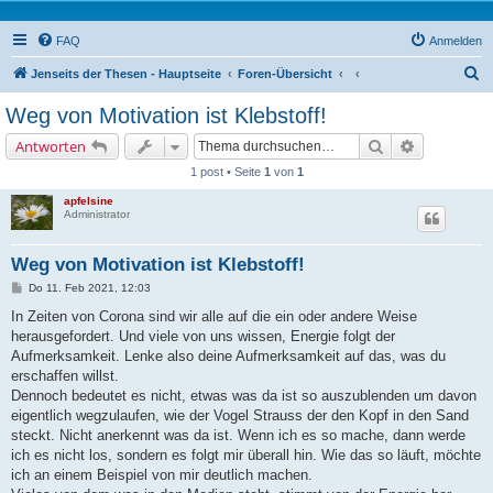
FAQ
Anmelden
S
Jenseits der Thesen - Hauptseite
Foren-Übersicht
u
Weg von Motivation ist Klebstoff!
c
Suche
Erweiterte 
Antworten
h
1 post • Seite
1
von
1
e
apfelsine
Administrator
Weg von Motivation ist Klebstoff!
B
Do 11. Feb 2021, 12:03
e
i
In Zeiten von Corona sind wir alle auf die ein oder andere Weise
t
herausgefordert. Und viele von uns wissen, Energie folgt der
r
a
Aufmerksamkeit. Lenke also deine Aufmerksamkeit auf das, was du
g
erschaffen willst.
Dennoch bedeutet es nicht, etwas was da ist so auszublenden um davon
eigentlich wegzulaufen, wie der Vogel Strauss der den Kopf in den Sand
steckt. Nicht anerkennt was da ist. Wenn ich es so mache, dann werde
ich es nicht los, sondern es folgt mir überall hin. Wie das so läuft, möchte
ich an einem Beispiel von mir deutlich machen.