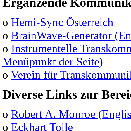
Ergänzende Kommunika
o
Hemi-Sync Österreich
o
BrainWave-Generator (En
o
Instrumentelle Transkomm
Menüpunkt der Seite)
o
Verein für Transkommuni
Diverse Links zur Bere
o
Robert A. Monroe (Engli
o
Eckhart Tolle