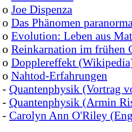
o
Joe Dispenza
o
Das Phänomen paranormal
o
Evolution: Leben aus Mat
o
Reinkarnation im frühen 
o
Dopplereffekt (Wikipedia
o
Nahtod-Erfahrungen
-
Quantenphysik (Vortrag v
-
Quantenphysik (Armin Ris
-
Carolyn Ann O'Riley (Eng