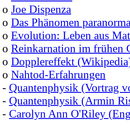
o
Joe Dispenza
o
Das Phänomen paranormal
o
Evolution: Leben aus Mat
o
Reinkarnation im frühen 
o
Dopplereffekt (Wikipedia
o
Nahtod-Erfahrungen
-
Quantenphysik (Vortrag v
-
Quantenphysik (Armin Ris
-
Carolyn Ann O'Riley (Eng