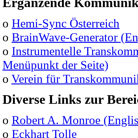
Ergänzende Kommunika
o
Hemi-Sync Österreich
o
BrainWave-Generator (En
o
Instrumentelle Transkomm
Menüpunkt der Seite)
o
Verein für Transkommuni
Diverse Links zur Bere
o
Robert A. Monroe (Engli
o
Eckhart Tolle