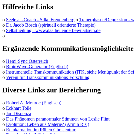
Hilfreiche Links
o
Seele als Coach - Silke Freudenberg
o
Trauerphasen/Depression -
o
Dr. Jacob Bösch (spirituell orientierte Therapie)
o
Selbstheilung - www.das-heilende-bewusstsein.de
o
Ergänzende Kommunikationsmöglichkeit
o
Hemi-Sync Österreich
o
BrainWave-Generator (Englisch)
o
Instrumentelle Transkommunikation (ITK, siehe Menüpunkt der Sei
o
Verein für Transkommunikations-Forschung
Diverse Links zur Bereicherung
o
Robert A. Monroe (Englisch)
o
Eckhart Tolle
o
Joe Dispenza
o
Das Phänomen paranormaler Stimmen von Leslie Flint
o
Evolution: Leben aus Materie? (Armin Risi)
o
Reinkarnation im frühen Christentum