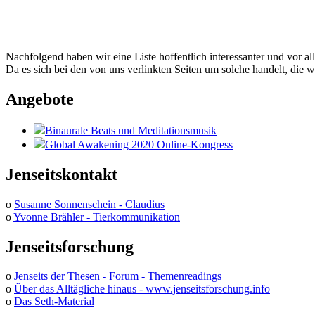
Nachfolgend haben wir eine Liste hoffentlich interessanter und vor al
Da es sich bei den von uns verlinkten Seiten um solche handelt, die w
Angebote
Binaurale Beats und Meditationsmusik
Global Awakening 2020 Online-Kongress
Jenseitskontakt
o
Susanne Sonnenschein - Claudius
o
Yvonne Brähler - Tierkommunikation
Jenseitsforschung
o
Jenseits der Thesen - Forum - Themenreadings
o
Über das Alltägliche hinaus - www.jenseitsforschung.info
o
Das Seth-Material