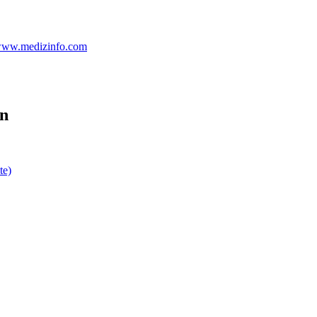
 www.medizinfo.com
en
te)