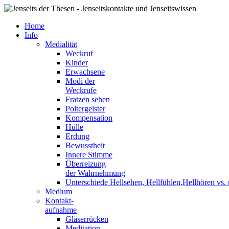
Home
Info
Medialität
Weckruf
Kinder
Erwachsene
Modi der
Weckrufe
Fratzen sehen
Poltergeister
Kompensation
Hülle
Erdung
Bewusstheit
Innere Stimme
Überreizung
der Wahrnehmung
Unterschiede Hellsehen, Hellfühlen,Hellhören vs
Medium
Kontakt-
aufnahme
Gläserrücken
Meditation