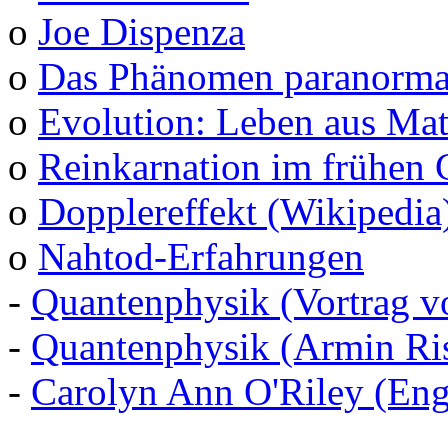
o
Joe Dispenza
o
Das Phänomen paranormal
o
Evolution: Leben aus Mat
o
Reinkarnation im frühen 
o
Dopplereffekt (Wikipedia
o
Nahtod-Erfahrungen
-
Quantenphysik (Vortrag v
-
Quantenphysik (Armin Ris
-
Carolyn Ann O'Riley (Eng