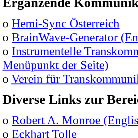
Ergänzende Kommunika
o
Hemi-Sync Österreich
o
BrainWave-Generator (En
o
Instrumentelle Transkomm
Menüpunkt der Seite)
o
Verein für Transkommuni
Diverse Links zur Bere
o
Robert A. Monroe (Engli
o
Eckhart Tolle