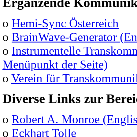
Ergänzende Kommunika
o
Hemi-Sync Österreich
o
BrainWave-Generator (En
o
Instrumentelle Transkomm
Menüpunkt der Seite)
o
Verein für Transkommuni
Diverse Links zur Bere
o
Robert A. Monroe (Engli
o
Eckhart Tolle