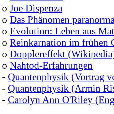
o
Joe Dispenza
o
Das Phänomen paranormal
o
Evolution: Leben aus Mat
o
Reinkarnation im frühen 
o
Dopplereffekt (Wikipedia
o
Nahtod-Erfahrungen
-
Quantenphysik (Vortrag v
-
Quantenphysik (Armin Ris
-
Carolyn Ann O'Riley (Eng