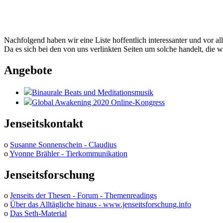
Nachfolgend haben wir eine Liste hoffentlich interessanter und vor al
Da es sich bei den von uns verlinkten Seiten um solche handelt, die w
Angebote
Binaurale Beats und Meditationsmusik
Global Awakening 2020 Online-Kongress
Jenseitskontakt
o
Susanne Sonnenschein - Claudius
o
Yvonne Brähler - Tierkommunikation
Jenseitsforschung
o
Jenseits der Thesen - Forum - Themenreadings
o
Über das Alltägliche hinaus - www.jenseitsforschung.info
o
Das Seth-Material