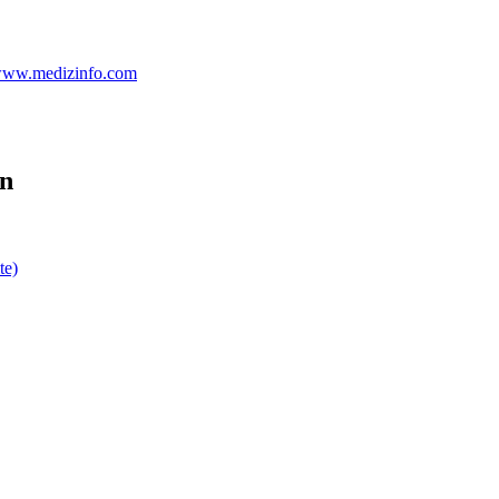
 www.medizinfo.com
en
te)