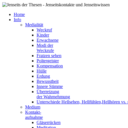
Home
Info
Medialität
Weckruf
Kinder
Erwachsene
Modi der
Weckrufe
Fratzen sehen
Poltergeister
Kompensation
Hülle
Erdung
Bewusstheit
Innere Stimme
Überreizung
der Wahrnehmung
Unterschiede Hellsehen, Hellfühlen,Hellhören vs
Medium
Kontakt-
aufnahme
Gläserrücken
Meditation