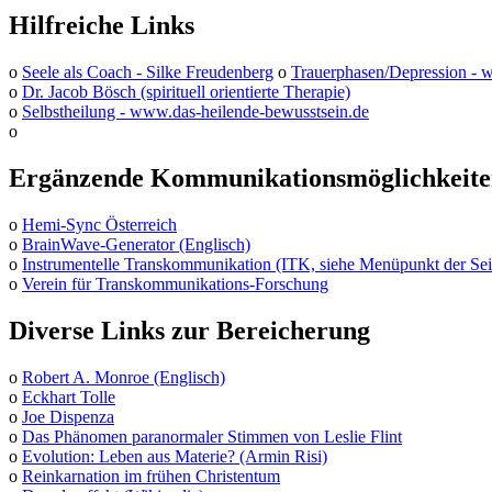
Hilfreiche Links
o
Seele als Coach - Silke Freudenberg
o
Trauerphasen/Depression -
o
Dr. Jacob Bösch (spirituell orientierte Therapie)
o
Selbstheilung - www.das-heilende-bewusstsein.de
o
Ergänzende Kommunikationsmöglichkeit
o
Hemi-Sync Österreich
o
BrainWave-Generator (Englisch)
o
Instrumentelle Transkommunikation (ITK, siehe Menüpunkt der Sei
o
Verein für Transkommunikations-Forschung
Diverse Links zur Bereicherung
o
Robert A. Monroe (Englisch)
o
Eckhart Tolle
o
Joe Dispenza
o
Das Phänomen paranormaler Stimmen von Leslie Flint
o
Evolution: Leben aus Materie? (Armin Risi)
o
Reinkarnation im frühen Christentum