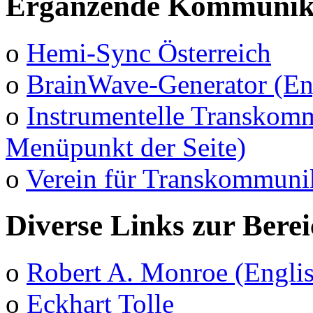
Ergänzende Kommunika
o
Hemi-Sync Österreich
o
BrainWave-Generator (En
o
Instrumentelle Transkomm
Menüpunkt der Seite)
o
Verein für Transkommuni
Diverse Links zur Bere
o
Robert A. Monroe (Engli
o
Eckhart Tolle