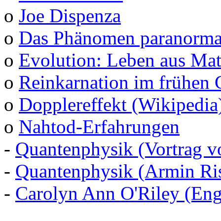
o
Joe Dispenza
o
Das Phänomen paranormal
o
Evolution: Leben aus Mat
o
Reinkarnation im frühen 
o
Dopplereffekt (Wikipedia
o
Nahtod-Erfahrungen
-
Quantenphysik (Vortrag v
-
Quantenphysik (Armin Ris
-
Carolyn Ann O'Riley (Eng