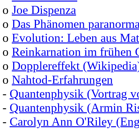
o
Joe Dispenza
o
Das Phänomen paranormal
o
Evolution: Leben aus Mat
o
Reinkarnation im frühen 
o
Dopplereffekt (Wikipedia
o
Nahtod-Erfahrungen
-
Quantenphysik (Vortrag v
-
Quantenphysik (Armin Ris
-
Carolyn Ann O'Riley (Eng