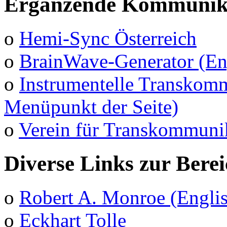
Ergänzende Kommunika
o
Hemi-Sync Österreich
o
BrainWave-Generator (En
o
Instrumentelle Transkomm
Menüpunkt der Seite)
o
Verein für Transkommuni
Diverse Links zur Bere
o
Robert A. Monroe (Engli
o
Eckhart Tolle