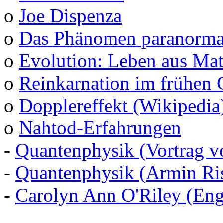
o
Joe Dispenza
o
Das Phänomen paranormal
o
Evolution: Leben aus Mat
o
Reinkarnation im frühen 
o
Dopplereffekt (Wikipedia
o
Nahtod-Erfahrungen
-
Quantenphysik (Vortrag v
-
Quantenphysik (Armin Ris
-
Carolyn Ann O'Riley (Eng