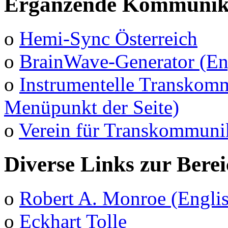
Ergänzende Kommunika
o
Hemi-Sync Österreich
o
BrainWave-Generator (En
o
Instrumentelle Transkomm
Menüpunkt der Seite)
o
Verein für Transkommuni
Diverse Links zur Bere
o
Robert A. Monroe (Engli
o
Eckhart Tolle