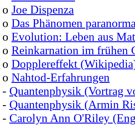
o
Joe Dispenza
o
Das Phänomen paranormal
o
Evolution: Leben aus Mat
o
Reinkarnation im frühen 
o
Dopplereffekt (Wikipedia
o
Nahtod-Erfahrungen
-
Quantenphysik (Vortrag v
-
Quantenphysik (Armin Ris
-
Carolyn Ann O'Riley (Eng