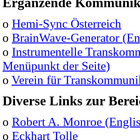
Ergänzende Kommunika
o
Hemi-Sync Österreich
o
BrainWave-Generator (En
o
Instrumentelle Transkomm
Menüpunkt der Seite)
o
Verein für Transkommuni
Diverse Links zur Bere
o
Robert A. Monroe (Engli
o
Eckhart Tolle