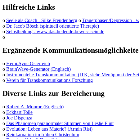
Hilfreiche Links
o
Seele als Coach - Silke Freudenberg
o
Trauerphasen/Depression -
o
Dr. Jacob Bösch (spirituell orientierte Therapie)
o
Selbstheilung - www.das-heilende-bewusstsein.de
o
Ergänzende Kommunikationsmöglichkeit
o
Hemi-Sync Österreich
o
BrainWave-Generator (Englisch)
o
Instrumentelle Transkommunikation (ITK, siehe Menüpunkt der Sei
o
Verein für Transkommunikations-Forschung
Diverse Links zur Bereicherung
o
Robert A. Monroe (Englisch)
o
Eckhart Tolle
o
Joe Dispenza
o
Das Phänomen paranormaler Stimmen von Leslie Flint
o
Evolution: Leben aus Materie? (Armin Risi)
o
Reinkarnation im frühen Christentum