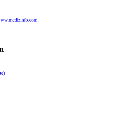
 www.medizinfo.com
en
te)