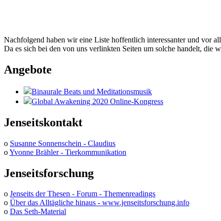
Nachfolgend haben wir eine Liste hoffentlich interessanter und vor al
Da es sich bei den von uns verlinkten Seiten um solche handelt, die w
Angebote
Binaurale Beats und Meditationsmusik
Global Awakening 2020 Online-Kongress
Jenseitskontakt
o
Susanne Sonnenschein - Claudius
o
Yvonne Brähler - Tierkommunikation
Jenseitsforschung
o
Jenseits der Thesen - Forum - Themenreadings
o
Über das Alltägliche hinaus - www.jenseitsforschung.info
o
Das Seth-Material