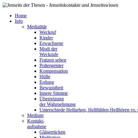
Home
Info
Medialität
Weckruf
Kinder
Erwachsene
Modi der
Weckrufe
Fratzen sehen
Poltergeister
Kompensation
Hülle
Erdung
Bewusstheit
Innere Stimme
Überreizung
der Wahrnehmung
Unterschiede Hellsehen, Hellfühlen,Hellhören vs
Medium
Kontakt-
aufnahme
Gläserrücken
Meditation